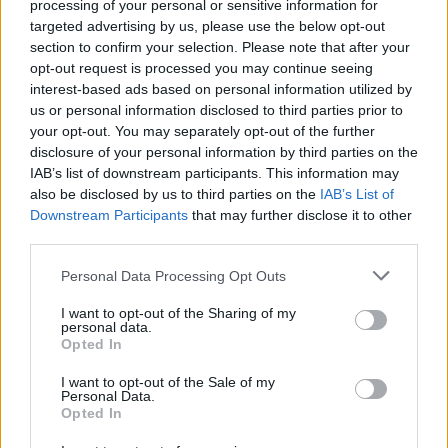
processing of your personal or sensitive information for
% De
targeted advertising by us, please use the below opt-out
variação
section to confirm your selection. Please note that after your
Encontro
Preço
Mínimo
Máximo
Média
mensal
opt-out request is processed you may continue seeing
interest-based ads based on personal information utilized by
Janeiro de
$
$
$ 0,4126
$
4%
us or personal information disclosed to third parties prior to
2022
0,3587
0,3300
0,3713
your opt-out. You may separately opt-out of the further
disclosure of your personal information by third parties on the
Fevereiro
$
$
$ 0,4348
$
1%
IAB’s list of downstream participants. This information may
de 2022
0,3623
0,3225
0,3786
also be disclosed by us to third parties on the
IAB’s List of
Downstream Participants
that may further disclose it to other
Março de
$
$
$ 0,4355
$
1%
third parties.
2022
0,3660
0,3330
0,3843
Please note that this website/app uses one or more Google
Personal Data Processing Opt Outs
services and may gather and store information including but
Abril de
$
$
$ 0,3958
$
3%
not limited to your visit or usage behaviour. You may click to
I want to opt-out of the Sharing of my
2022
0,3769
0,3468
0,3713
personal data.
grant or deny consent to Google and its third-party tags to
Opted In
use your data for below specified purposes in below Google
Maio de
$
$
$ 0,3945
$
-9%
consent section.
2022
0,3430
0,3121
0,3533
I want to opt-out of the Sale of my
Personal Data.
Opted In
Junho de
$
$
$ 0,4487
$
9%
2022
0,3739
0,3365
0,3926