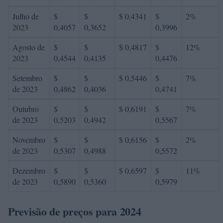
Julho de
$
$
$ 0,4341
$
2%
2023
0,4057
0,3652
0,3996
Agosto de
$
$
$ 0,4817
$
12%
2023
0,4544
0,4135
0,4476
Setembro
$
$
$ 0,5446
$
7%
de 2023
0,4862
0,4036
0,4741
Outubro
$
$
$ 0,6191
$
7%
de 2023
0,5203
0,4942
0,5567
Novembro
$
$
$ 0,6156
$
2%
de 2023
0,5307
0,4988
0,5572
Dezembro
$
$
$ 0,6597
$
11%
de 2023
0,5890
0,5360
0,5979
Previsão de preços para 2024