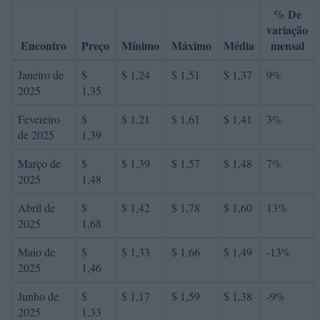
% De
variação
Encontro
Preço
Mínimo
Máximo
Média
mensal
Janeiro de
$
$ 1,24
$ 1,51
$ 1,37
9%
2025
1,35
Fevereiro
$
$ 1,21
$ 1,61
$ 1,41
3%
de 2025
1,39
Março de
$
$ 1,39
$ 1,57
$ 1,48
7%
2025
1,48
Abril de
$
$ 1,42
$ 1,78
$ 1,60
13%
2025
1,68
Maio de
$
$ 1,33
$ 1,66
$ 1,49
-13%
2025
1,46
Junho de
$
$ 1,17
$ 1,59
$ 1,38
-9%
2025
1,33