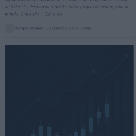
de $ 0,4215. Isso torna o 6874º maior projeto de criptografia do
mundo. Estas são ... Ler mais
Giorgia Stromeo
·
30 setembro 2021
· 10 min