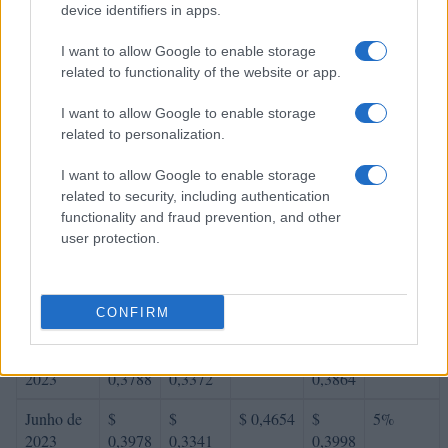
device identifiers in apps.
% De
variação
I want to allow Google to enable storage
Encontro
Preço
Mínimo
Máximo
Média
mensal
related to functionality of the website or app.
Janeiro de
$
$
$ 0,3877
$
8%
I want to allow Google to enable storage
2023
0,3461
0,3081
0,3479
related to personalization.
Fevereiro
$
$
$ 0,4538
$
14%
I want to allow Google to enable storage
de 2023
0,3946
0,3512
0,4025
related to security, including authentication
functionality and fraud prevention, and other
Março de
$
$
$ 0,4294
$
-7%
user protection.
2023
0,3670
0,3266
0,3780
Abril de
$
$
$ 0,4481
$
11%
CONFIRM
2023
0,4073
0,3666
0,4073
Maio de
$
$
$ 0,4357
$
-7%
2023
0,3788
0,3372
0,3864
Junho de
$
$
$ 0,4654
$
5%
2023
0,3978
0,3341
0,3998