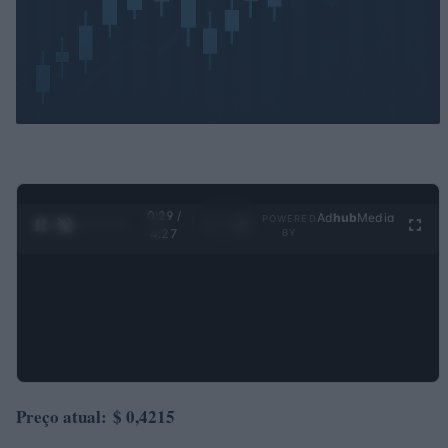
0:30 /
Ad
hub
Media
POWERED
1
/
4
4:27
BY
Preço atual:
$ 0,4215