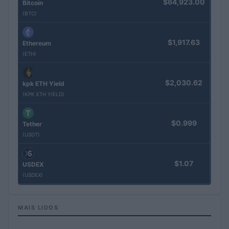
$64,923.00
Bitcoin
(BTC)
$1,917.63
Ethereum
(ETH)
$2,030.62
kpk ETH Yield
(KPK ETH YIELD)
$0.999
Tether
(USDT)
$1.07
USDEX
(USDEX)
MAIS LIDOS