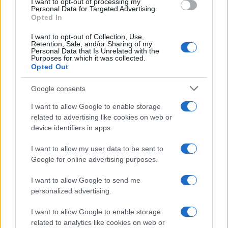
I want to opt-out of processing my
Personal Data for Targeted Advertising.
Julho de
$
$
$ 0,4588
$
4%
Opted In
2022
0,3888
0,3383
0,3986
I want to opt-out of Collection, Use,
Retention, Sale, and/or Sharing of my
Agosto de
$
$
$ 0,3669
$
-15%
Personal Data that Is Unrelated with the
Purposes for which it was collected.
2022
0,3305
0,2875
0,3272
Opted Out
Setembro
$
$
$ 0,3498
$
-2%
Google consents
de 2022
0,3239
0,2850
0,3174
I want to allow Google to enable storage
Outubro
$
$
$ 0,3599
$
1%
related to advertising like cookies on web or
de 2022
0,3271
0,2813
0,3206
device identifiers in apps.
Novembro
$
$
$ 0,3866
$
1%
I want to allow my user data to be sent to
de 2022
0,3304
0,2974
0,3420
Google for online advertising purposes.
Dezembro
$
$
$ 0,3590
$
-3%
I want to allow Google to send me
de 2022
0,3205
0,2692
0,3141
personalized advertising.
I want to allow Google to enable storage
Previsão de preços para 2023
related to analytics like cookies on web or