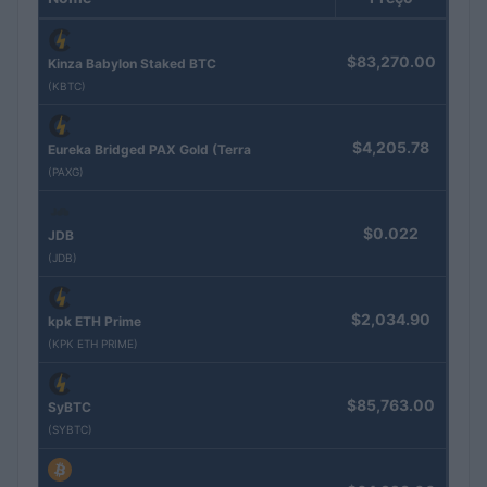
$83,270.00
Kinza Babylon Staked BTC
(KBTC)
$4,205.78
Eureka Bridged PAX Gold (Terra
(PAXG)
$0.022
JDB
(JDB)
$2,034.90
kpk ETH Prime
(KPK ETH PRIME)
$85,763.00
SyBTC
(SYBTC)