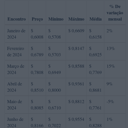
% De
variação
Encontro
Preço
Mínimo
Máximo
Média
mensal
Janeiro de
$
$
$ 0,6609
$
2%
2024
0,6008
0,5708
0,6158
Fevereiro
$
$
$ 0,8147
$
13%
de 2024
0,6789
0,5703
0,6925
Março de
$
$
$ 0,8588
$
15%
2024
0,7808
0,6949
0,7769
Abril de
$
$
$ 0,9361
$
9%
2024
0,8510
0,8000
0,8681
Maio de
$
$
$ 0,8812
$
-5%
2024
0,8085
0,6710
0,7761
Junho de
$
$
$ 0,9554
$
1%
2024
0,8166
0,7022
0,8288