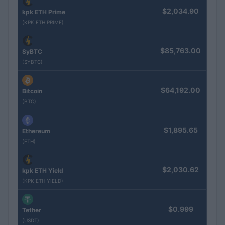
$2,034.90
kpk ETH Prime
(KPK ETH PRIME)
$85,763.00
SyBTC
(SYBTC)
$64,192.00
Bitcoin
(BTC)
$1,895.65
Ethereum
(ETH)
$2,030.62
kpk ETH Yield
(KPK ETH YIELD)
$0.999
Tether
(USDT)