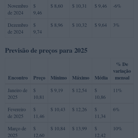
Novembro
$
$ 8,60
$ 10,31
$ 9,46
-6%
de 2024
9,46
Dezembro
$
$ 8,96
$ 10,32
$ 9,64
3%
de 2024
9,74
Previsão de preços para 2025
% De
variação
Encontro
Preço
Mínimo
Máximo
Média
mensal
Janeiro de
$
$ 9,19
$ 12,54
$
11%
2025
10,81
10,86
Fevereiro
$
$ 10,43
$ 12,26
$
6%
de 2025
11,46
11,34
Março de
$
$ 10,84
$ 13,99
$
10%
2025
12,60
12,42