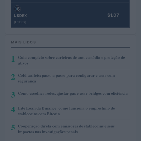
$1.07
USDEX
(USDEX)
MAIS LIDOS
1
Guia completo sobre carteiras de autocustódia e proteção de
ativos
2
Cold wallets: passo a passo para configurar e usar com
segurança
3
Como escolher redes, ajustar gas e usar bridges com eficiência
4
Lite Loan da Binance: como funciona o empréstimo de
stablecoins com Bitcoin
5
Cooperação direta com emissores de stablecoins e seus
impactos nas investigações penais