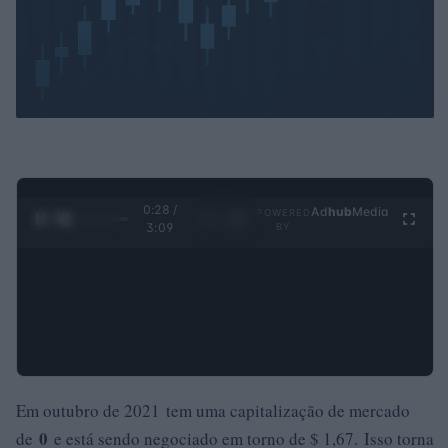
0:30 /
Ad
hub
Media
POWERED
1
/
4
3:09
BY
Em outubro de 2021 tem uma capitalização de mercado
0
de
e está sendo negociado em torno de $ 1,67. Isso torna