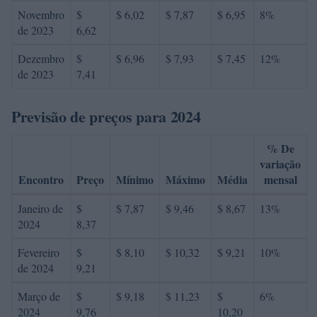
Novembro
$
$ 6,02
$ 7,87
$ 6,95
8%
de 2023
6,62
Dezembro
$
$ 6,96
$ 7,93
$ 7,45
12%
de 2023
7,41
Previsão de preços para 2024
% De
variação
Encontro
Preço
Mínimo
Máximo
Média
mensal
Janeiro de
$
$ 7,87
$ 9,46
$ 8,67
13%
2024
8,37
Fevereiro
$
$ 8,10
$ 10,32
$ 9,21
10%
de 2024
9,21
Março de
$
$ 9,18
$ 11,23
$
6%
2024
9,76
10,20