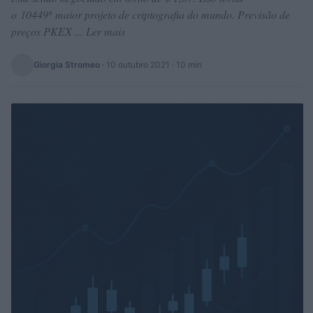
o 10449º maior projeto de criptografia do mundo. Previsão de
preços PKEX ... Ler mais
Giorgia Stromeo
·
10 outubro 2021
· 10 min