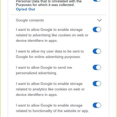
Personal Data that Is Unrelated with the
Purposes for which it was collected.
Novembro
$
$ 3,86
$ 5,22
$ 4,54
1%
Opted Out
de 2022
4,39
Google consents
Dezembro
$
$ 4,33
$ 5,02
$ 4,68
4%
de 2022
4,56
I want to allow Google to enable storage
related to advertising like cookies on web or
device identifiers in apps.
Previsão de preços para 2023
I want to allow my user data to be sent to
% De
Google for online advertising purposes.
variação
Encontro
Preço
Mínimo
Máximo
Média
mensal
I want to allow Google to send me
personalized advertising.
Janeiro de
$
$ 4,38
$ 5,72
$ 5,05
13%
2023
5,15
I want to allow Google to enable storage
related to analytics like cookies on web or
Fevereiro
$
$ 4,95
$ 6,29
$ 5,62
8%
device identifiers in apps.
de 2023
5,57
I want to allow Google to enable storage
Março de
$
$ 4,25
$ 5,53
$ 4,89
-8%
related to functionality of the website or app.
2023
5,12