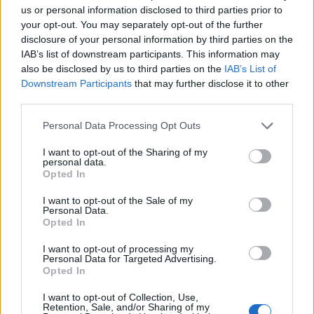
us or personal information disclosed to third parties prior to
Abril de
$
$ 2,28
$ 3,36
$ 2,82
15%
your opt-out. You may separately opt-out of the further
disclosure of your personal information by third parties on the
2022
2,85
IAB’s list of downstream participants. This information may
Maio de
$
$ 2,52
$ 2,84
$ 2,68
-6%
also be disclosed by us to third parties on the
IAB’s List of
2022
2,68
Downstream Participants
that may further disclose it to other
third parties.
Junho de
$
$ 2,57
$ 3,48
$ 3,03
13%
Please note that this website/app uses one or more Google
Personal Data Processing Opt Outs
2022
3,03
services and may gather and store information including but
not limited to your visit or usage behaviour. You may click to
I want to opt-out of the Sharing of my
Julho de
$
$ 2,92
$ 3,47
$ 3,19
6%
personal data.
grant or deny consent to Google and its third-party tags to
2022
3,21
Opted In
use your data for below specified purposes in below Google
consent section.
Agosto de
$
$ 3,25
$ 4,02
$ 3,64
15%
I want to opt-out of the Sale of my
Personal Data.
2022
3,69
Opted In
Setembro
$
$ 3,52
$ 4,83
$ 4,18
11%
I want to opt-out of processing my
de 2022
4,10
Personal Data for Targeted Advertising.
Opted In
Outubro
$
$ 4,00
$ 5,04
$ 4,52
6%
I want to opt-out of Collection, Use,
de 2022
4,34
Retention, Sale, and/or Sharing of my