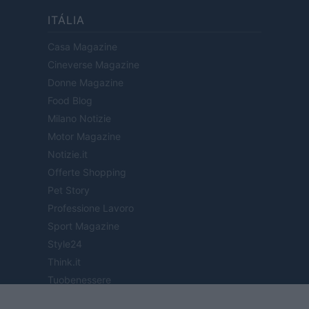
ITÁLIA
Casa Magazine
Cineverse Magazine
Donne Magazine
Food Blog
Milano Notizie
Motor Magazine
Notizie.it
Offerte Shopping
Pet Story
Professione Lavoro
Sport Magazine
Style24
Think.it
Tuobenessere
Viaggiamo