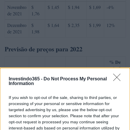
Novembro
$
$ 1,45
$ 1,94
$ 1,69
-4%
de 2021
1,76
Dezembro
$
$ 1,64
$ 2,35
$ 1,99
12%
de 2021
1,98
Previsão de preços para 2022
% De
variação
Encontro
Preço
Mínimo
Máximo
Média
mensal
Investindo365 -
Do Not Process My Personal
Information
Janeiro de
$
$ 1,87
$ 2,50
$ 2,19
9%
2022
2,15
If you wish to opt-out of the sale, sharing to third parties, or
processing of your personal or sensitive information for
Fevereiro
$
$ 2,09
$ 2,85
$ 2,47
14%
targeted advertising by us, please use the below opt-out
de 2022
2,45
section to confirm your selection. Please note that after your
opt-out request is processed you may continue seeing
Março de
$
$ 2,33
$ 2,70
$ 2,52
1%
interest-based ads based on personal information utilized by
2022
2,48