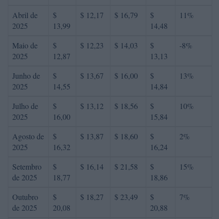
Abril de
$
$ 12,17
$ 16,79
$
11%
2025
13,99
14,48
Maio de
$
$ 12,23
$ 14,03
$
-8%
2025
12,87
13,13
Junho de
$
$ 13,67
$ 16,00
$
13%
2025
14,55
14,84
Julho de
$
$ 13,12
$ 18,56
$
10%
2025
16,00
15,84
Agosto de
$
$ 13,87
$ 18,60
$
2%
2025
16,32
16,24
Setembro
$
$ 16,14
$ 21,58
$
15%
de 2025
18,77
18,86
Outubro
$
$ 18,27
$ 23,49
$
7%
de 2025
20,08
20,88