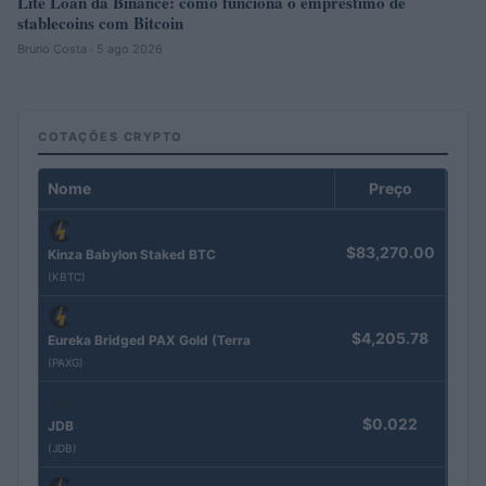
Lite Loan da Binance: como funciona o empréstimo de
stablecoins com Bitcoin
Bruno Costa · 5 ago 2026
COTAÇÕES CRYPTO
Nome
Preço
$83,270.00
Kinza Babylon Staked BTC
(KBTC)
$4,205.78
Eureka Bridged PAX Gold (Terra
(PAXG)
$0.022
JDB
(JDB)