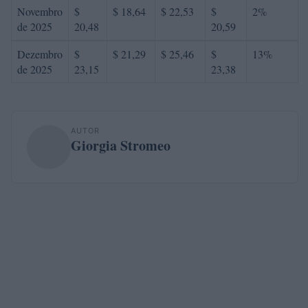
Novembro
$
$ 18,64
$ 22,53
$
2%
de 2025
20,48
20,59
Dezembro
$
$ 21,29
$ 25,46
$
13%
de 2025
23,15
23,38
AUTOR
Giorgia Stromeo