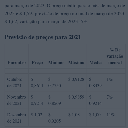
para março de 2023. O preço médio para o mês de março de
2023 é $ 1,59. previsão de preço no final de março de 2023
$ 1,62, variação para março de 2023 -5%.
Previsão de preços para 2021
% De
variação
Encontro
Preço
Mínimo
Máximo
Média
mensal
Outubro
$
$
$ 0,9128
$
1%
de 2021
0,8611
0,7750
0,8439
Novembro
$
$
$ 0,9859
$
7%
de 2021
0,9214
0,8569
0,9214
Dezembro
$ 1,02
$
$ 1,08
$ 1,00
11%
de 2021
0,9205