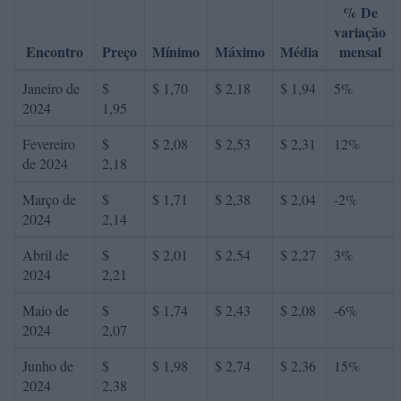
% De
variação
Encontro
Preço
Mínimo
Máximo
Média
mensal
Janeiro de
$
$ 1,70
$ 2,18
$ 1,94
5%
2024
1,95
Fevereiro
$
$ 2,08
$ 2,53
$ 2,31
12%
de 2024
2,18
Março de
$
$ 1,71
$ 2,38
$ 2,04
-2%
2024
2,14
Abril de
$
$ 2,01
$ 2,54
$ 2,27
3%
2024
2,21
Maio de
$
$ 1,74
$ 2,43
$ 2,08
-6%
2024
2,07
Junho de
$
$ 1,98
$ 2,74
$ 2,36
15%
2024
2,38