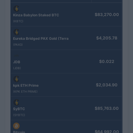
$83,270.00
Kinza Babylon Staked BTC
(KBTC)
$4,205.78
Eureka Bridged PAX Gold (Terra
(PAXG)
$0.022
JDB
(JDB)
$2,034.90
kpk ETH Prime
(KPK ETH PRIME)
$85,763.00
SyBTC
(SYBTC)
$64,992.00
Bitcoin