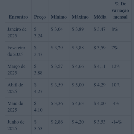
% De
variação
Encontro
Preço
Mínimo
Máximo
Média
mensal
Janeiro de
$
$ 3,04
$ 3,89
$ 3,47
8%
2025
3,24
Fevereiro
$
$ 3,29
$ 3,88
$ 3,59
7%
de 2025
3,47
Março de
$
$ 3,57
$ 4,66
$ 4,11
12%
2025
3,88
Abril de
$
$ 3,59
$ 5,00
$ 4,29
10%
2025
4,27
Maio de
$
$ 3,36
$ 4,63
$ 4,00
-4%
2025
4,10
Junho de
$
$ 2,86
$ 4,20
$ 3,53
-14%
2025
3,53