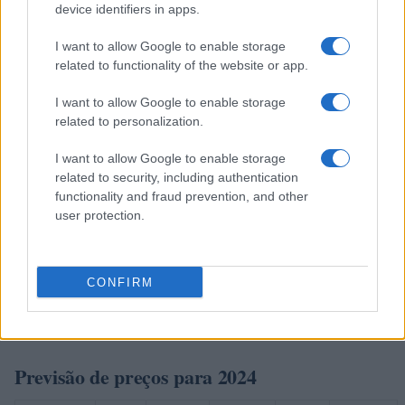
device identifiers in apps.
Julho de
$
$ 1,44
$ 1,83
$ 1,64
6%
2023
1,65
I want to allow Google to enable storage
related to functionality of the website or app.
Agosto de
$
$ 1,23
$ 1,77
$ 1,50
-10%
2023
1,49
I want to allow Google to enable storage
related to personalization.
Setembro
$
$ 1,48
$ 1,67
$ 1,58
5%
de 2023
1,56
I want to allow Google to enable storage
related to security, including authentication
Outubro de
$
$ 1,48
$ 1,99
$ 1,74
10%
functionality and fraud prevention, and other
2023
1,72
user protection.
Novembro
$
$ 1,58
$ 2,13
$ 1,86
6%
de 2023
1,82
CONFIRM
Dezembro
$
$ 1,67
$ 1,97
$ 1,82
2%
de 2023
1,86
Previsão de preços para 2024