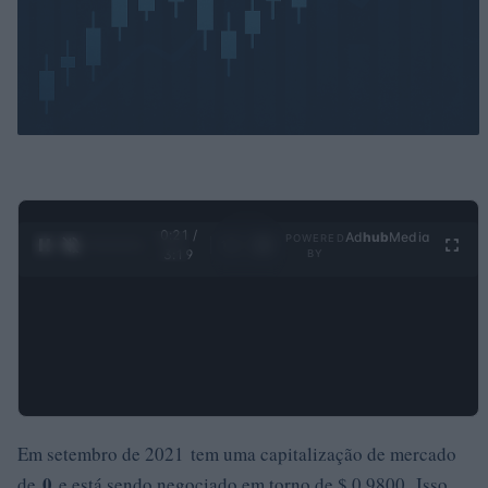
0:22 /
Ad
hub
Media
POWERED
1
/
4
3:19
BY
Em setembro de 2021 tem uma capitalização de mercado
0
de
e está sendo negociado em torno de $ 0,9800. Isso