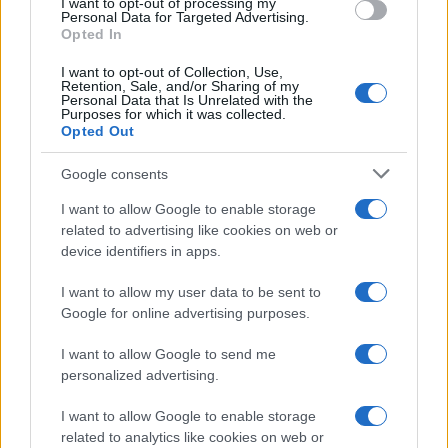
I want to opt-out of processing my
% De
Personal Data for Targeted Advertising.
Opted In
variação
Encontro
Preço
Mínimo
Máximo
Média
mensal
I want to opt-out of Collection, Use,
Retention, Sale, and/or Sharing of my
Janeiro de
$
$ 1,22
$ 1,60
$ 1,41
13%
Personal Data that Is Unrelated with the
Purposes for which it was collected.
2023
1,49
Opted Out
Fevereiro
$
$ 1,45
$ 1,85
$ 1,65
14%
Google consents
de 2023
1,70
I want to allow Google to enable storage
Março de
$
$ 1,33
$ 1,86
$ 1,59
-5%
related to advertising like cookies on web or
2023
1,62
device identifiers in apps.
Abril de
$
$ 1,29
$ 1,78
$ 1,54
-8%
I want to allow my user data to be sent to
2023
1,49
Google for online advertising purposes.
Maio de
$
$ 1,33
$ 1,59
$ 1,46
-2%
I want to allow Google to send me
2023
1,46
personalized advertising.
Junho de
$
$ 1,37
$ 1,68
$ 1,53
7%
I want to allow Google to enable storage
2023
1,56
related to analytics like cookies on web or