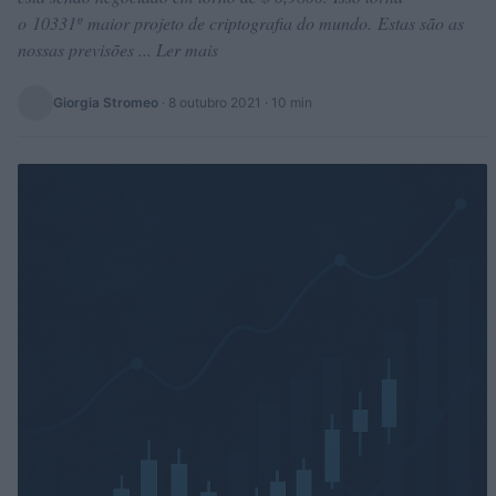
o 10331º maior projeto de criptografia do mundo. Estas são as
nossas previsões ... Ler mais
Giorgia Stromeo
·
8 outubro 2021
· 10 min