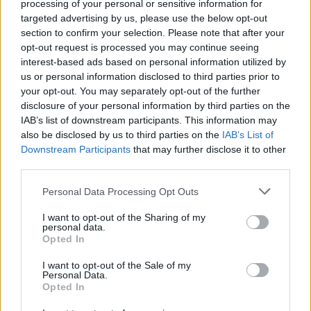
processing of your personal or sensitive information for
Julho de
$ 1,15
$
$ 1,31
$ 1,11
10%
targeted advertising by us, please use the below opt-out
2022
0,9172
section to confirm your selection. Please note that after your
opt-out request is processed you may continue seeing
Agosto de
$ 1,18
$
$ 1,35
$ 1,17
3%
interest-based ads based on personal information utilized by
2022
0,9920
us or personal information disclosed to third parties prior to
your opt-out. You may separately opt-out of the further
Setembro
$ 1,20
$ 1,06
$ 1,28
$ 1,17
2%
disclosure of your personal information by third parties on the
de 2022
IAB’s list of downstream participants. This information may
also be disclosed by us to third parties on the
IAB’s List of
Outubro
$ 1,25
$ 1,19
$ 1,49
$ 1,34
4%
Downstream Participants
that may further disclose it to other
de 2022
third parties.
Please note that this website/app uses one or more Google
Novembro
$ 1,39
$ 1,14
$ 1,67
$ 1,40
11%
Personal Data Processing Opt Outs
services and may gather and store information including but
de 2022
not limited to your visit or usage behaviour. You may click to
I want to opt-out of the Sharing of my
personal data.
Dezembro
grant or deny consent to Google and its third-party tags to
$ 1,32
$ 1,15
$ 1,43
$ 1,29
-5%
Opted In
use your data for below specified purposes in below Google
de 2022
consent section.
I want to opt-out of the Sale of my
Personal Data.
Previsão de preços para 2023
Opted In