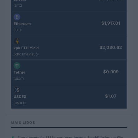
(BTC)
$1,917.01
Ethereum
(ETH)
$2,030.62
kpk ETH Yield
(KPK ETH YIELD)
$0.999
Tether
(USDT)
$1.07
USDEX
(USDEX)
MAIS LIDOS
Crescimento de 131% nos investimentos imobiliários em São