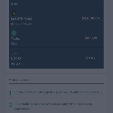
(ETH)
$2,030.62
kpk ETH Yield
(KPK ETH YIELD)
$0.999
Tether
(USDT)
$1.07
USDEX
(USDEX)
MAIS LIDOS
1
Como escolher redes, ajustar gas e usar bridges com eficiência
2
Cold wallets: passo a passo para configurar e usar com
segurança