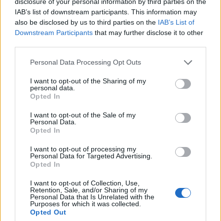
vindouros, mas a análise fundamental é
disclosure of your personal information by third parties on the
IAB’s list of downstream participants. This information may
fundamental. Você precisará acompanhar os boletins
also be disclosed by us to third parties on the
IAB’s List of
informativos, as mídias sociais, os próximos eventos, o
Downstream Participants
that may further disclose it to other
sentimento geral do investidor e as condições do mercado
third parties.
conforme mudam ao longo do tempo para determinar
Please note that this website/app uses one or more Google
Personal Data Processing Opt Outs
quando comprar ou vender no momento certo. A criação
services and may gather and store information including but
not limited to your visit or usage behaviour. You may click to
I want to opt-out of the Sharing of my
de uma previsão de preço na Ellipsis a partir dos dados
personal data.
grant or deny consent to Google and its third-party tags to
Opted In
coletados é uma etapa geral útil para determinar se um
use your data for below specified purposes in below Google
investimento de longo prazo deve ser lucrativo.
consent section.
I want to opt-out of the Sale of my
Personal Data.
Opted In
Usando dados de preços anteriores, modelagem preditiva
e sentimento do investidor extraído de várias fontes online,
I want to opt-out of processing my
Personal Data for Targeted Advertising.
uma previsão de preço da Ellipsis (EPS) de cerca de US $
Opted In
12 – $ 40 USD é o que nossos dados mostram que poderia
I want to opt-out of Collection, Use,
ser possível em 2022-2025 dados os fundamentos da
Retention, Sale, and/or Sharing of my
Personal Data that Is Unrelated with the
Ellipsis e dados de preços anteriores do token EPS.
Purposes for which it was collected.
Opted Out