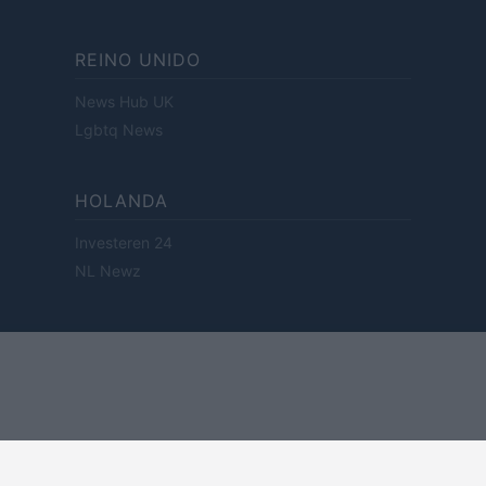
REINO UNIDO
News Hub UK
Lgbtq News
HOLANDA
Investeren 24
NL Newz