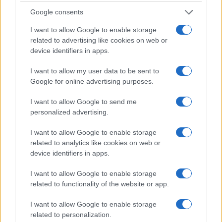
Ellipsis (EPS) é um bom investimento?
Google consents
Ao decidir se Ellipsis (EPS) é um bom investimento para
I want to allow Google to enable storage
related to advertising like cookies on web or
você, levar em consideração o risco e a recompensa é
device identifiers in apps.
crucial. Podemos prever o preço do EPS tanto no curto
quanto no longo prazo, mas as expectativas precisam ser
I want to allow my user data to be sent to
Google for online advertising purposes.
razoáveis ​​para cada um. A longo prazo, acreditamos que o
EPS será apreciado com base nos fundamentos do projeto
I want to allow Google to send me
Ellipsis e no progresso que a equipe está fazendo em
personalized advertising.
relação aos objetivos e marcos do roteiro.
I want to allow Google to enable storage
related to analytics like cookies on web or
Usando a análise técnica, podemos prever qual pode ser o
device identifiers in apps.
preço do EPS no curto prazo e calcular nossos tamanhos
I want to allow Google to enable storage
de investimento de acordo. Usando níveis horizontais de
related to functionality of the website or app.
resistência e suporte, médias móveis, vários indicadores e
outras técnicas, você pode fazer uma previsão de preço
I want to allow Google to enable storage
related to personalization.
informada sobre se o preço vai subir ou descer nos