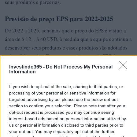
seus produtos e parcerias.
Previsão de preço EPS para 2022-2025
De 2022 a 2025, achamos que o preço do EPS é visitar a
área de $ 12 – $ 40 USD, à medida que a equipe continua a
desenvolver seus produtos e esses produtos são adotados
pelo público-alvo. Esta previsão de preço do EPS é
baseada em vários conjuntos de dados e modelagem
Investindo365 -
Do Not Process My Personal
Information
preditiva que assume que a tendência atual de longo prazo
que conduz o preço do EPS continua em uma direção
If you wish to opt-out of the sale, sharing to third parties, or
ascendente sem grandes contratempos.
processing of your personal or sensitive information for
targeted advertising by us, please use the below opt-out
A análise fundamental da Ellipsis é crucial ao prever o
section to confirm your selection. Please note that after your
preço do token EPS a longo prazo. As tendências de longo
opt-out request is processed you may continue seeing
interest-based ads based on personal information utilized by
prazo determinadas pela análise técnica de anos de dados
us or personal information disclosed to third parties prior to
históricos de preços ajudarão na previsão dos anos
your opt-out. You may separately opt-out of the further