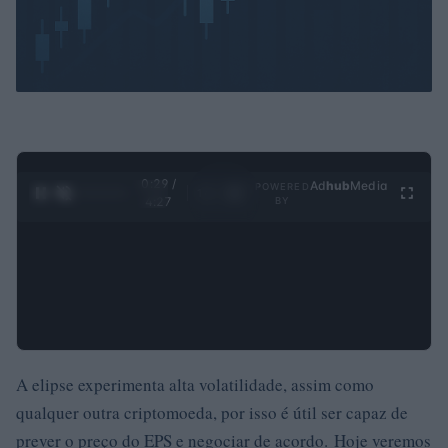
0:30 /
Ad
hub
Media
POWERED
1
/
4
4:27
BY
A elipse experimenta alta volatilidade, assim como
qualquer outra criptomoeda, por isso é útil ser capaz de
prever o preço do EPS e negociar de acordo. Hoje veremos