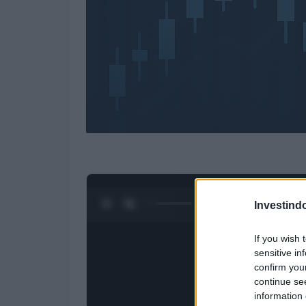
0:28 / 3:09
1
/
4
Investind
If you wish 
sensitive in
confirm you
continue se
information 