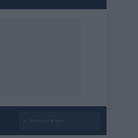
⌕
Buscar