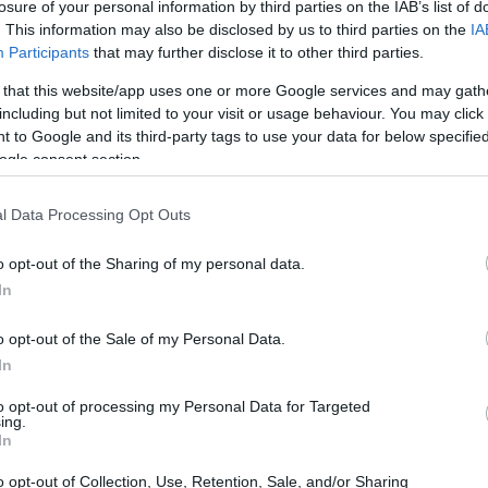
losure of your personal information by third parties on the IAB’s list of
. This information may also be disclosed by us to third parties on the
IA
ualquer outra criptomoeda, por isso é útil ser capaz de
Participants
that may further disclose it to other third parties.
ordo. Hoje veremos como você pode usar métodos
 that this website/app uses one or more Google services and may gath
mular sua própria previsão de preço Storj
including but not limited to your visit or usage behaviour. You may click 
 to Google and its third-party tags to use your data for below specifi
ogle consent section.
l Data Processing Opt Outs
o opt-out of the Sharing of my personal data.
In
o opt-out of the Sale of my Personal Data.
In
to opt-out of processing my Personal Data for Targeted
ing.
In
o opt-out of Collection, Use, Retention, Sale, and/or Sharing