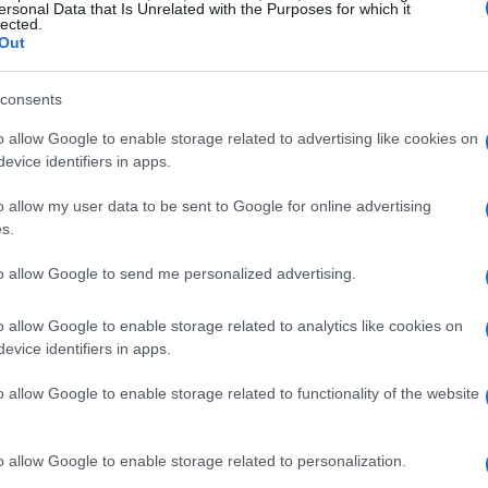
ersonal Data that Is Unrelated with the Purposes for which it
lected.
Out
 (STORJ)
consents
o allow Google to enable storage related to advertising like cookies on
reço futuro de uma criptomoeda como o Storj
evice identifiers in apps.
terior em um gráfico. Através do uso de técnicas de
o allow my user data to be sent to Google for online advertising
e níveis de suporte e resistência horizontal, cálculo de
s.
ara sinalizar força ou fraqueza no mercado, podemos
to allow Google to send me personalized advertising.
r de ferramentas disponíveis gratuitamente online.
o allow Google to enable storage related to analytics like cookies on
orte e resistência
evice identifiers in apps.
o allow Google to enable storage related to functionality of the website
stência costuma ser suficiente para começar a criar uma
o a médio prazo. Os níveis de resistência horizontal
de de vezes que um preço é testado e rejeitado em
o allow Google to enable storage related to personalization.