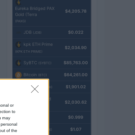
Eureka Bridged PAX
$4,205.78
Gold (Terra
(PAXG)
JDB
$0.022
(JDB)
kpk ETH Prime
$2,034.90
(KPK ETH PRIME)
SyBTC
$85,763.00
(SYBTC)
Bitcoin
$64,261.00
(BTC)
Ethereum
$1,901.02
(ETH)
kpk ETH Yield
$2,030.62
sonal or
(KPK ETH YIELD)
ection to
Tether
$0.999
ou may
(USDT)
 personal
USDEX
$1.07
(USDEX)
out of the