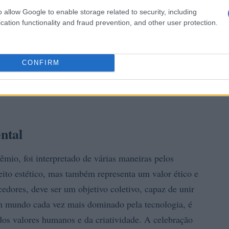
o allow Google to enable storage related to security, including
cation functionality and fraud prevention, and other user protection.
CONFIRM
ntal
êmio, foi interpretado de várias maneiras pelos
ito estético, mas também representa um valor ético e
edores, deve ser um objetivo coletivo, capaz de unir
um mundo cada vez mais dominado pela tecnologia, é
 dos valores humanos e da criatividade. A celebração