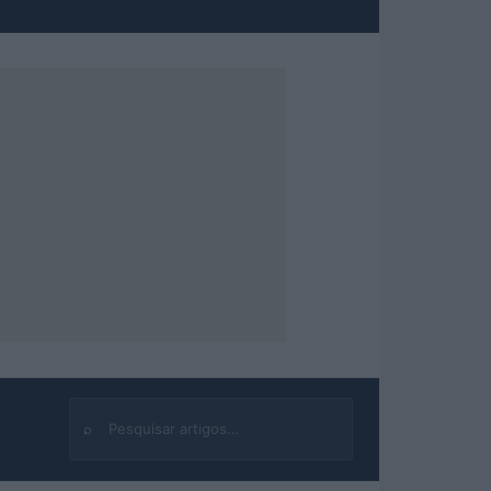
⌕
Buscar