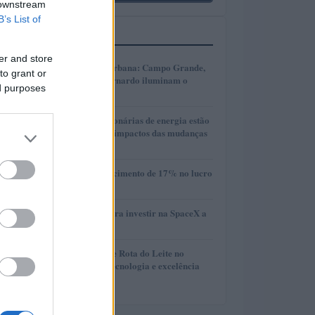
 downstream
B’s List of
MAIS LIDOS
er and store
1
Transformação urbana: Campo Grande,
to grant or
Cáceres e São Bernardo iluminam o
ed purposes
futuro
2
Como as concessionárias de energia estão
se adaptando aos impactos das mudanças
climáticas
3
Vivo divulga crescimento de 17% no lucro
líquido do 2T26
4
Guia completo para investir na SpaceX a
partir do Brasil
5
Torneio Leiteiro e Rota do Leite no
Agroleite 2026: tecnologia e excelência
em Castro