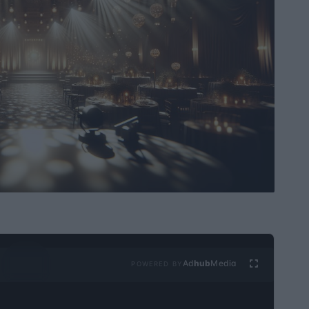
Ad
hub
Media
POWERED BY