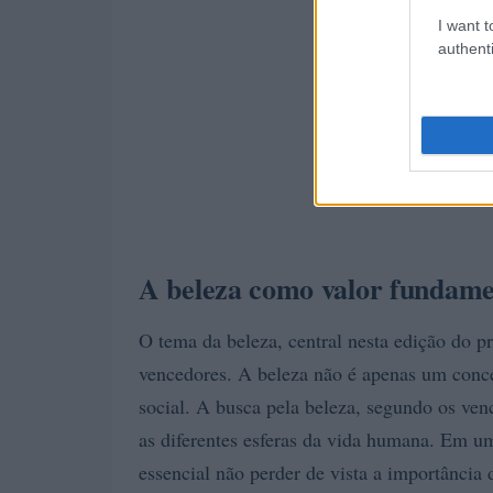
I want t
authenti
A beleza como valor fundame
O tema da beleza, central nesta edição do pr
vencedores. A beleza não é apenas um conce
social. A busca pela beleza, segundo os venc
as diferentes esferas da vida humana. Em 
essencial não perder de vista a importância