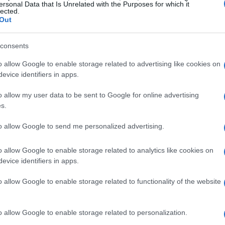
ersonal Data that Is Unrelated with the Purposes for which it
e o prêmio recebido. Riccardo Illy enfatizou que sua
lected.
Out
a busca pelo “bom” e pelo “belo”, elementos
Sassolino destacou a importância de manter um
consents
 Sara Segantin pediu um modelo de desenvolvimento
o allow Google to enable storage related to advertising like cookies on
ções atuais. Donatella Cinelli Colombini, premiada por
evice identifiers in apps.
a atenção para a necessidade de preservar a beleza
o allow my user data to be sent to Google for online advertising
edovar Nazzari falou sobre a importância dos valores
s.
to allow Google to send me personalized advertising.
o allow Google to enable storage related to analytics like cookies on
evice identifiers in apps.
o allow Google to enable storage related to functionality of the website
o allow Google to enable storage related to personalization.