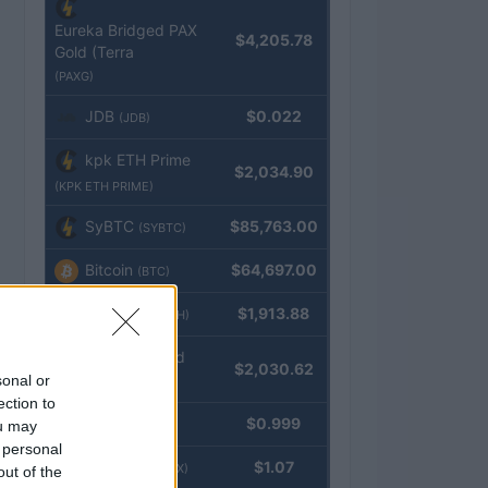
Eureka Bridged PAX
$4,205.78
Gold (Terra
(PAXG)
JDB
$0.022
(JDB)
kpk ETH Prime
$2,034.90
(KPK ETH PRIME)
SyBTC
$85,763.00
(SYBTC)
Bitcoin
$64,697.00
(BTC)
Ethereum
$1,913.88
(ETH)
kpk ETH Yield
$2,030.62
sonal or
(KPK ETH YIELD)
ection to
Tether
$0.999
ou may
(USDT)
 personal
USDEX
$1.07
(USDEX)
out of the