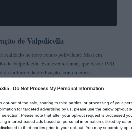
ação de Valpolicella
foi realizado no novo centro polivalente Masi em
o de Valpolicella. Este evento anual, que desde 1981
 da cultura e da civilização, contou com a
 empresário Riccardo Illy, o escultor Arcangelo
o365 -
Do Not Process My Personal Information
imônia teve como tema central “O Círculo Virtuoso da
letir sobre a importância de manter a humanidade no
to opt-out of the sale, sharing to third parties, or processing of your per
formation for targeted advertising by us, please use the below opt-out s
r selection. Please note that after your opt-out request is processed y
eing interest-based ads based on personal information utilized by us or
disclosed to third parties prior to your opt-out. You may separately opt-