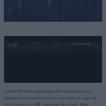
0:29 /
Ad
hub
Media
POWERED
1
/
4
3:55
BY
A Crust Network experimenta alta volatilidade como
qualquer outra criptomoeda, por isso é útil ser capaz de
prever o preço da CRU e negociar de acordo. Hoje