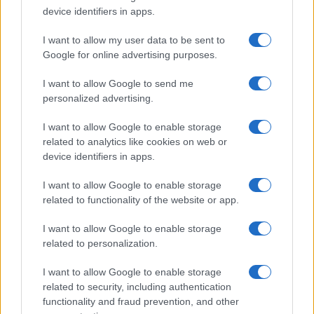
fundos a longo prazo com o objetivo de mantê-los por
device identifiers in apps.
meses ou anos. Ao analisar o preço da Crust Network para
I want to allow my user data to be sent to
formar uma previsão de preço para o curto ou longo prazo,
Google for online advertising purposes.
é essencial levar em consideração a análise técnica e
fundamental.
I want to allow Google to send me
personalized advertising.
I want to allow Google to enable storage
related to analytics like cookies on web or
AUTOR
Giorgia Stromeo
device identifiers in apps.
I want to allow Google to enable storage
related to functionality of the website or app.
I want to allow Google to enable storage
related to personalization.
I want to allow Google to enable storage
related to security, including authentication
functionality and fraud prevention, and other