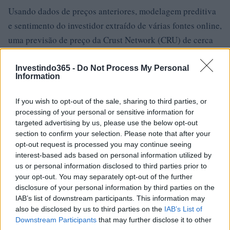
Usando dados de preços anteriores, modelagem preditiva
e sentimento do investidor extraído de várias fontes online,
uma previsão de preço da Crust Network (CRU) de cerca
de $ 1.000 – $ 4.000 USD é o que nossos dados mostram
que poderia ser possível em 2022-2025 dados os
Investindo365 -
Do Not Process My Personal
Information
fundamentos da Crust Network e anteriores dados de
preço do token CRU.
If you wish to opt-out of the sale, sharing to third parties, or
processing of your personal or sensitive information for
Crust Network (CRU) é um bom
targeted advertising by us, please use the below opt-out
section to confirm your selection. Please note that after your
investimento?
opt-out request is processed you may continue seeing
interest-based ads based on personal information utilized by
Ao decidir se a Crust Network (CRU) é um bom
us or personal information disclosed to third parties prior to
investimento para você, é fundamental levar em
your opt-out. You may separately opt-out of the further
consideração o risco e a recompensa. Podemos prever o
disclosure of your personal information by third parties on the
IAB’s list of downstream participants. This information may
preço da CRU tanto no curto quanto no longo prazo, mas
also be disclosed by us to third parties on the
IAB’s List of
as expectativas precisam ser razoáveis ​​para cada um. A
Downstream Participants
that may further disclose it to other