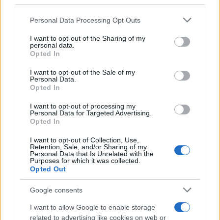
longo prazo, acreditamos que a CRU será apreciada com
third parties.
base nos fundamentos do projeto Crust Network e no
Please note that this website/app uses one or more Google
Personal Data Processing Opt Outs
progresso que a equipe está fazendo em relação aos
services and may gather and store information including but
not limited to your visit or usage behaviour. You may click to
I want to opt-out of the Sharing of my
objetivos e marcos do roteiro.
personal data.
grant or deny consent to Google and its third-party tags to
Opted In
use your data for below specified purposes in below Google
Usando a análise técnica, podemos prever qual pode ser o
consent section.
I want to opt-out of the Sale of my
preço da CRU no curto prazo e calcular nossos
Personal Data.
Opted In
investimentos de acordo. Usando níveis horizontais de
resistência e suporte, médias móveis, vários indicadores e
I want to opt-out of processing my
Personal Data for Targeted Advertising.
outras técnicas, você pode fazer uma previsão de preço
Opted In
informada sobre se o preço vai subir ou descer nos
I want to opt-out of Collection, Use,
próximos dias, semanas e meses.
Retention, Sale, and/or Sharing of my
Personal Data that Is Unrelated with the
Purposes for which it was collected.
O mercado de criptomoedas é extremamente volátil e
Opted Out
difícil de prever a longo prazo, portanto, pesquisar os
Google consents
fundamentos e o progresso da Crust Network é uma tarefa
I want to allow Google to enable storage
essencial antes de decidir investir qualquer quantia de
related to advertising like cookies on web or