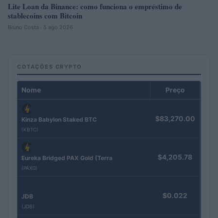
Lite Loan da Binance: como funciona o empréstimo de
stablecoins com Bitcoin
Bruno Costa · 5 ago 2026
COTAÇÕES CRYPTO
Nome
Preço
$83,270.00
Kinza Babylon Staked BTC
(KBTC)
$4,205.78
Eureka Bridged PAX Gold (Terra
(PAXG)
$0.022
JDB
(JDB)