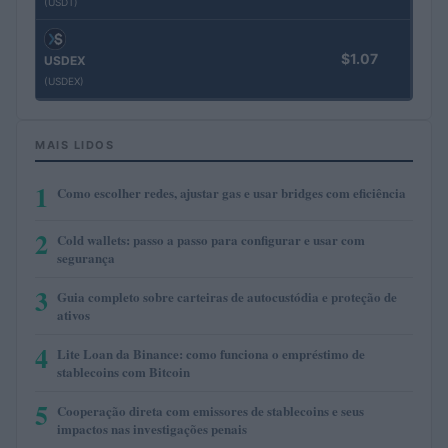
(USDT)
$1.07
USDEX
(USDEX)
MAIS LIDOS
1
Como escolher redes, ajustar gas e usar bridges com eficiência
2
Cold wallets: passo a passo para configurar e usar com
segurança
3
Guia completo sobre carteiras de autocustódia e proteção de
ativos
4
Lite Loan da Binance: como funciona o empréstimo de
stablecoins com Bitcoin
5
Cooperação direta com emissores de stablecoins e seus
impactos nas investigações penais