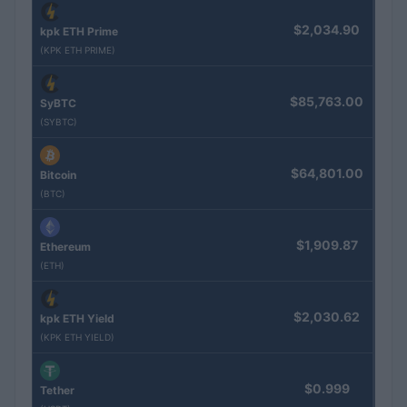
$2,034.90
kpk ETH Prime
(KPK ETH PRIME)
$85,763.00
SyBTC
(SYBTC)
$64,801.00
Bitcoin
(BTC)
$1,909.87
Ethereum
(ETH)
$2,030.62
kpk ETH Yield
(KPK ETH YIELD)
$0.999
Tether