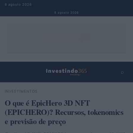
Pular para o conteúdo
8 agosto 2026
8 agosto 2026
⌕
×
⌕
INVESTIMENTOS
Buscar
O que é EpicHero 3D NFT
(EPICHERO)? Recursos, tokenomics
e previsão de preço