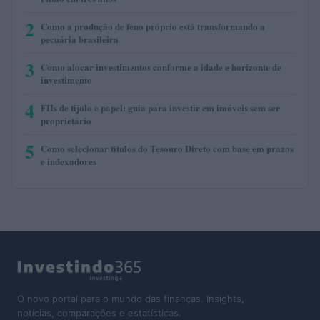
2
Como a produção de feno próprio está transformando a
pecuária brasileira
3
Como alocar investimentos conforme a idade e horizonte de
investimento
4
FIIs de tijolo e papel: guia para investir em imóveis sem ser
proprietário
5
Como selecionar títulos do Tesouro Direto com base em prazos
e indexadores
O novo portal para o mundo das finanças. Insights,
notícias, comparações e estatísticas.