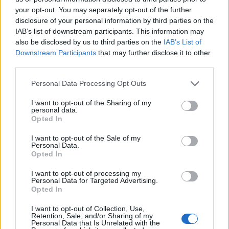
está destinado a se entrelaçar
your opt-out. You may separately opt-out of the further
devido às múltiplas
disclosure of your personal information by third parties on the
jogo EpicHero 3D NFT pode se
semelhanças. O
IAB’s list of downstream participants. This information may
posicionar como um grande candidato aos torneios
de
also be disclosed by us to third parties on the
IAB’s List of
,
Downstream Participants
that may further disclose it to other
esportes e
se isso acontecer, o preço do token EPICHERO
third parties.
pode disparar.
Please note that this website/app uses one or more Google
Personal Data Processing Opt Outs
recompensas BNB oferecidas pelo jogo EpicHero 3D
As
services and may gather and store information including but
not limited to your visit or usage behaviour. You may click to
I want to opt-out of the Sharing of my
NFT
são mais uma razão pela qual este projeto tem um
personal data.
grant or deny consent to Google and its third-party tags to
Opted In
grande potencial. O Binance Coin ( BNB ) está classificado
use your data for below specified purposes in below Google
em 5º lugar nas paradas CoinMarketCap com apenas
consent section.
I want to opt-out of the Sale of my
Personal Data.
Bitcoin ( BTC ), Ethereum ( ETH ), Tether ( USDT ) e
Opted In
Cardano ( ADA ) à frente dele. A moeda BNB, que tem o
I want to opt-out of processing my
respaldo da maior criptomoeda Binance do mundo, pode
Personal Data for Targeted Advertising.
Opted In
grande atrativo para potenciais
se tornar um
investidores colocarem seu dinheiro neste jogo NFT
, o
I want to opt-out of Collection, Use,
Retention, Sale, and/or Sharing of my
que pode fazer com que o preço do token EPICHERO vá
Personal Data that Is Unrelated with the