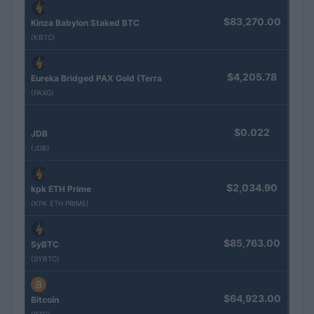
$83,270.00
Kinza Babylon Staked BTC
(KBTC)
$4,205.78
Eureka Bridged PAX Gold (Terra
(PAXG)
$0.022
JDB
(JDB)
$2,034.90
kpk ETH Prime
(KPK ETH PRIME)
$85,763.00
SyBTC
(SYBTC)
$64,923.00
Bitcoin