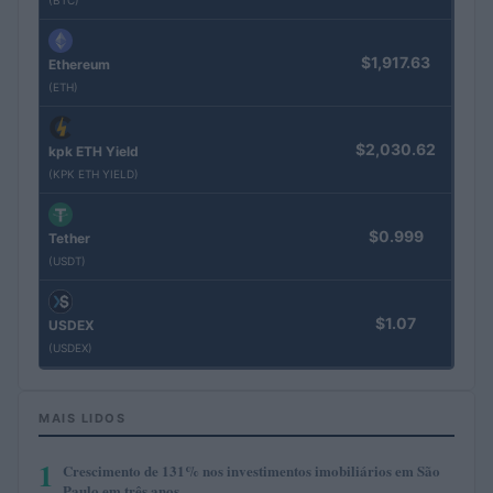
(BTC)
$1,917.63
Ethereum
(ETH)
$2,030.62
kpk ETH Yield
(KPK ETH YIELD)
$0.999
Tether
(USDT)
$1.07
USDEX
(USDEX)
MAIS LIDOS
1
Crescimento de 131% nos investimentos imobiliários em São
Paulo em três anos