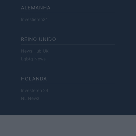
ALEMANHA
Investieren24
REINO UNIDO
News Hub UK
Lgbtq News
HOLANDA
Investeren 24
NL Newz