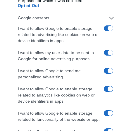
Purposes for which it was collected.
para a lua.
Opted Out
Binance Smart
Outro ponto é que o EpicHero roda no
Google consents
Chain (BSC), que é mais rápido, mais barato e seguro
I want to allow Google to enable storage
em comparação com outras redes criptográficas por aí
.
related to advertising like cookies on web or
device identifiers in apps.
Esse é um fator importante pelo qual os investidores em
grande escala podem considerar investir neste jogo NFT e
I want to allow my user data to be sent to
aproveitar o preço crescente dos tokens EPICHERO.
Google for online advertising purposes.
US $ 0,4333 e a marca de US $
Atualmente, o token custa
I want to allow Google to send me
personalized advertising.
1 parece bem possível para o EPICHERO,
considerando
o hype extremo criado em torno dele. Se seu padrão de
I want to allow Google to enable storage
related to analytics like cookies on web or
crescimento continuar assim, $ 10 é uma meta possível
device identifiers in apps.
para este token de jogo NFT.
I want to allow Google to enable storage
related to functionality of the website or app.
AUTOR