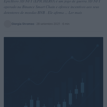
EpicHero 3D NFT (EPICHERO) é um jogo de guerra 3D NFT
operado na Binance Smart Chain e oferece incentivos aos seus
detentores de moedas BNB . Ele afirma ... Ler mais
Giorgia Stromeo
·
28 setembro 2021
· 6 min