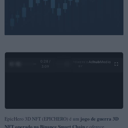
0:29 /
Ad
hub
Media
POWERED
1
/
4
3:09
BY
jogo de guerra
3D
EpicHero 3D NFT (EPICHERO) é um
NFT
operado na
Binance Smart Chain
e oferece