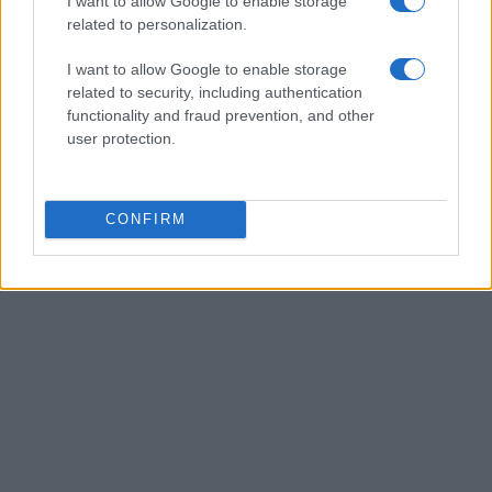
I want to allow Google to enable storage
Giorgia Stromeo
related to personalization.
I want to allow Google to enable storage
related to security, including authentication
functionality and fraud prevention, and other
user protection.
CONFIRM