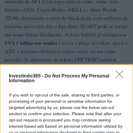
ascensão do NFT. Com jogos play-to-earn , como Axie
Infinity (AXS), CryptoBlades (SKILL) e Alien Worlds
(TLM), dominando o setor de blockchain, com milhares de
usuários ativos por dia, o EpicHero 3D NFT pode se tornar
um nome bonito facilmente. A Axie Infinity já ultrapassou
US $ 1 bilhão em vendas
e levou o preço do token, que é o
AXS, a máximos históricos várias vezes em um curto
período. Os detentores de tokens EPICHERO também
desfrutar de altos lucros se o projeto continuar a
podem
atrair jogadores sazonais
que trazem consigo um grande
Investindo365 -
Do Not Process My Personal
Information
número de seguidores.
If you wish to opt-out of the sale, sharing to third parties, or
Outro ponto a ser observado aqui é que a indústria de
processing of your personal or sensitive information for
26,6 milhões de
esportes é enorme. Com mais de
targeted advertising by us, please use the below opt-out
espectadores mensais
section to confirm your selection. Please note that after your
, o cenário dos jogos online está
opt-out request is processed you may continue seeing
sempre em ascensão. De acordo com muitos analistas de
interest-based ads based on personal information utilized by
o mundo dos jogos NFT e da criptografia
criptografia,
us or personal information disclosed to third parties prior to