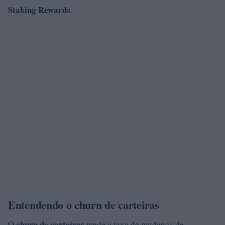
Staking Rewards
.
Entendendo o churn de carteiras
churn de carteiras
O
mede a taxa de mudança de