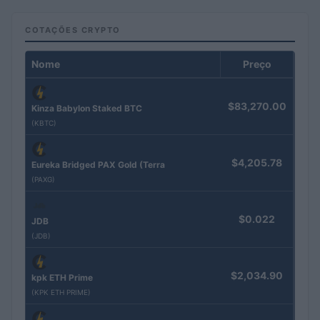
COTAÇÕES CRYPTO
Nome
Preço
$83,270.00
Kinza Babylon Staked BTC
(KBTC)
$4,205.78
Eureka Bridged PAX Gold (Terra
(PAXG)
$0.022
JDB
(JDB)
$2,034.90
kpk ETH Prime
(KPK ETH PRIME)