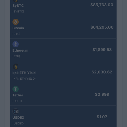
$85,763.00
SyBTC
(SYBTC)
$64,295.00
Bitcoin
(BTC)
$1,899.58
Ethereum
(ETH)
$2,030.62
kpk ETH Yield
(KPK ETH YIELD)
$0.999
Tether
(USDT)
$1.07
USDEX
(USDEX)