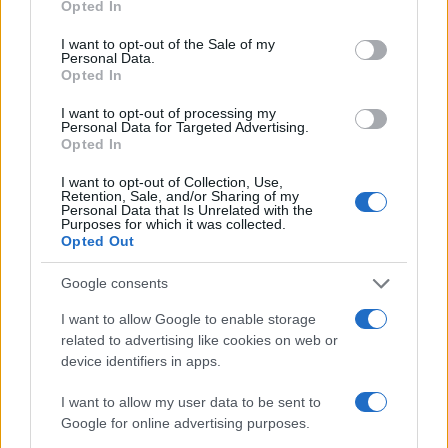
Opted In
Beatriz Almeida · 7 ago 2026
use your data for below specified purposes in below Google
consent section.
I want to opt-out of the Sale of my
Personal Data.
FINANÇA
Opted In
I want to opt-out of processing my
Personal Data for Targeted Advertising.
Opted In
I want to opt-out of Collection, Use,
Retention, Sale, and/or Sharing of my
Personal Data that Is Unrelated with the
Purposes for which it was collected.
Opted Out
Google consents
I want to allow Google to enable storage
Ouro e dólar sob pressão: como os mercados estão
related to advertising like cookies on web or
respondendo às últimas notícias
device identifiers in apps.
Beatriz Almeida · 6 ago 2026
I want to allow my user data to be sent to
Google for online advertising purposes.
FINANÇA