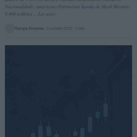
Nacionalidade: americano Patrimônio líquido de Mark Mastrov:
$ 400 milhões ... Ler mais
Giorgia Stromeo
·
3 outubro 2021
· 3 min