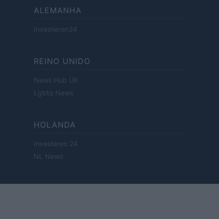
ALEMANHA
Investieren24
REINO UNIDO
News Hub UK
Lgbtq News
HOLANDA
Investeren 24
NL Newz