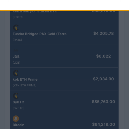
$83,270.00
Kinza Babylon Staked BTC
(KBTC)
$4,205.78
Eureka Bridged PAX Gold (Terra
(PAXG)
$0.022
JDB
(JDB)
$2,034.90
kpk ETH Prime
(KPK ETH PRIME)
$85,763.00
SyBTC
(SYBTC)
$64,219.00
Bitcoin