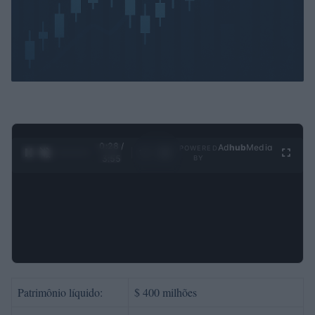
0:29 /
Ad
hub
Media
POWERED
1
/
4
3:55
BY
Patrimônio líquido:
$ 400 milhões