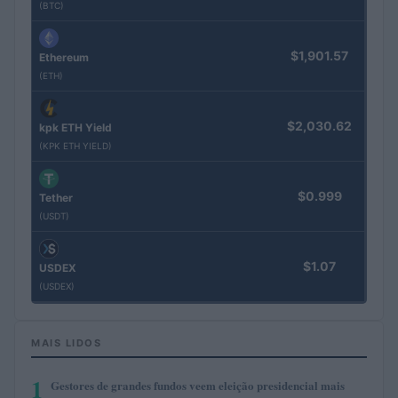
(BTC)
$1,901.57
Ethereum
(ETH)
$2,030.62
kpk ETH Yield
(KPK ETH YIELD)
$0.999
Tether
(USDT)
$1.07
USDEX
(USDEX)
MAIS LIDOS
1
Gestores de grandes fundos veem eleição presidencial mais