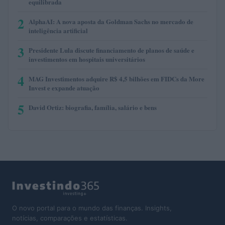
equilibrada
2
AlphaAI: A nova aposta da Goldman Sachs no mercado de
inteligência artificial
3
Presidente Lula discute financiamento de planos de saúde e
investimentos em hospitais universitários
4
MAG Investimentos adquire R$ 4,5 bilhões em FIDCs da More
Invest e expande atuação
5
David Ortiz: biografia, família, salário e bens
O novo portal para o mundo das finanças. Insights,
notícias, comparações e estatísticas.