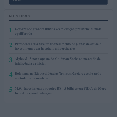
MAIS LIDOS
1
Gestores de grandes fundos veem eleição presidencial mais
equilibrada
2
Presidente Lula discute financiamento de planos de saúde e
investimentos em hospitais universitários
3
AlphaAI: A nova aposta da Goldman Sachs no mercado de
inteligência artificial
4
Reformas no Rioprevidência: Transparência e gestão após
escândalos financeiros
5
MAG Investimentos adquire R$ 4,5 bilhões em FIDCs da More
Invest e expande atuação