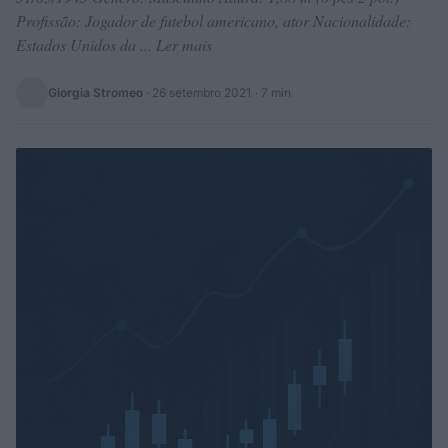
Profissão: Jogador de futebol americano, ator Nacionalidade:
Estados Unidos da ... Ler mais
Giorgia Stromeo
·
26 setembro 2021
· 7 min