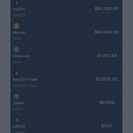
$85,763.00
SyBTC
(SYBTC)
$64,845.00
Bitcoin
(BTC)
$1,913.54
Ethereum
(ETH)
$2,030.62
kpk ETH Yield
(KPK ETH YIELD)
$0.999
Tether
(USDT)
$1.07
USDEX
(USDEX)