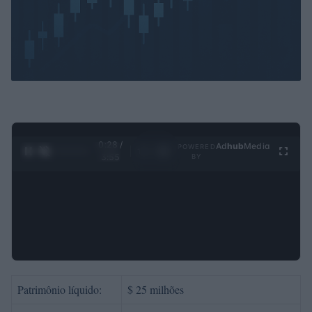
0:29 /
Ad
hub
Media
POWERED
1
/
4
3:55
BY
Patrimônio líquido:
$ 25 milhões