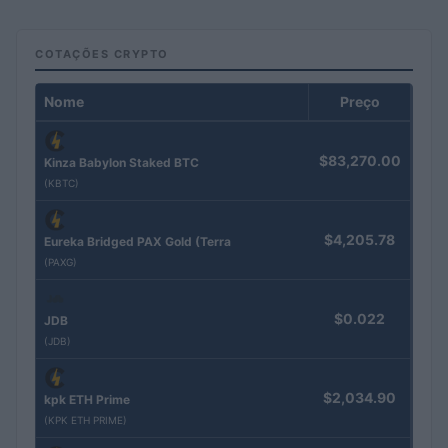
COTAÇÕES CRYPTO
Nome
Preço
$83,270.00
Kinza Babylon Staked BTC
(KBTC)
$4,205.78
Eureka Bridged PAX Gold (Terra
(PAXG)
$0.022
JDB
(JDB)
$2,034.90
kpk ETH Prime
(KPK ETH PRIME)