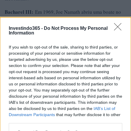
Bacharel III:
Em 1969, Joe Namath abriu uma boate no
Upper East Side de Nova York chamada Bachelors III. O
clube se tornou um sucesso incrível e atraiu muitas
Investindo365 -
Do Not Process My Personal
Information
celebridades. No entanto, o clube também se tornou um
destino popular para membros do crime
If you wish to opt-out of the sale, sharing to third parties, or
organizado. Namath se envolveu em polêmica depois de se
processing of your personal or sensitive information for
targeted advertising by us, please use the below opt-out
recusar a vender sua participação no estabelecimento,
section to confirm your selection. Please note that after your
apesar da insistência do Comissário da NGL Pete
opt-out request is processed you may continue seeing
Rozelle. Mais tarde, ele anunciou que se aposentaria por
interest-based ads based on personal information utilized by
us or personal information disclosed to third parties prior to
causa do incidente antes de mudar de ideia, vendendo sua
your opt-out. You may separately opt-out of the further
participação e continuando sua carreira.
disclosure of your personal information by third parties on the
IAB’s list of downstream participants. This information may
Endossos de marca:
Joe Namath era bem conhecido por
also be disclosed by us to third parties on the
IAB’s List of
seus muitos endossos de marca ao longo de sua carreira,
Downstream Participants
that may further disclose it to other
third parties.
aparecendo em comerciais de marcas como Ovomaltine,
Please note that this website/app uses one or more Google