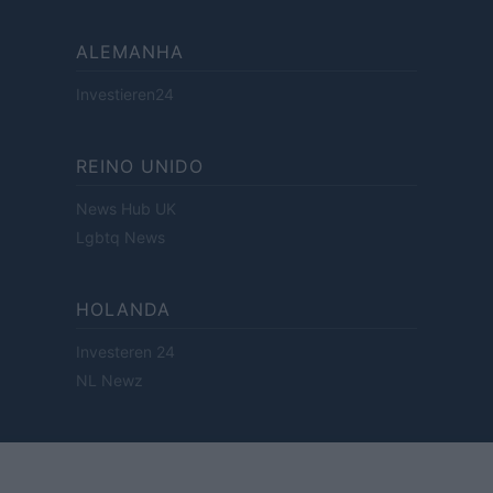
ALEMANHA
Investieren24
REINO UNIDO
News Hub UK
Lgbtq News
HOLANDA
Investeren 24
NL Newz