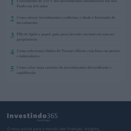
1
Crescimento de 131% nos investimentos imobiliários em São
Paulo em três anos
2
Como alocar investimentos conforme a idade e horizonte de
investimento
3
FIIs de tijolo e papel: guia para investir em imóveis sem ser
proprietário
4
Como selecionar títulos do Tesouro Direto com base em prazos
e indexadores
5
Como criar uma carteira de investimentos diversificada e
equilibrada
O novo portal para o mundo das finanças. Insights,