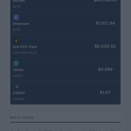
Bitcoin
(BTC)
$1,912.84
Ethereum
(ETH)
$2,030.62
kpk ETH Yield
(KPK ETH YIELD)
$0.999
Tether
(USDT)
$1.07
USDEX
(USDEX)
MAIS LIDOS