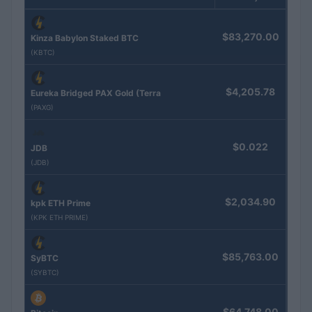
$83,270.00
Kinza Babylon Staked BTC
(KBTC)
$4,205.78
Eureka Bridged PAX Gold (Terra
(PAXG)
$0.022
JDB
(JDB)
$2,034.90
kpk ETH Prime
(KPK ETH PRIME)
$85,763.00
SyBTC
(SYBTC)
$64,748.00