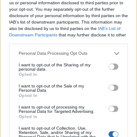
us or personal information disclosed to third parties prior to
your opt-out. You may separately opt-out of the further
disclosure of your personal information by third parties on the
IAB’s list of downstream participants. This information may
also be disclosed by us to third parties on the
IAB’s List of
Continue lendo
Downstream Participants
that may further disclose it to other
third parties.
INVESTIMENTOS
Please note that this website/app uses one or more Google
Personal Data Processing Opt Outs
services and may gather and store information including but
not limited to your visit or usage behaviour. You may click to
I want to opt-out of the Sharing of my
personal data.
grant or deny consent to Google and its third-party tags to
Opted In
use your data for below specified purposes in below Google
consent section.
I want to opt-out of the Sale of my
Personal Data.
Opted In
I want to opt-out of processing my
Personal Data for Targeted Advertising.
Opted In
I want to opt-out of Collection, Use,
Crescimento de 131% nos investimentos imobiliários em São
Retention, Sale, and/or Sharing of my
Personal Data that Is Unrelated with the