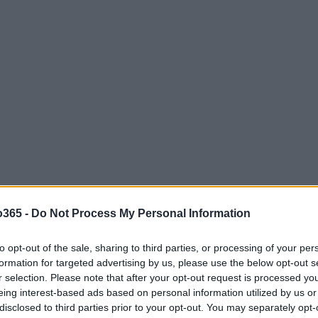
o365 -
Do Not Process My Personal Information
 que servidores da Receita efetuaram detenções,
to opt-out of the sale, sharing to third parties, or processing of your per
gens, portaram armas longas. A investigação busca
formation for targeted advertising by us, please use the below opt-out s
ção de função
,
abuso de autoridade
ou
porte
r selection. Please note that after your opt-out request is processed y
eing interest-based ads based on personal information utilized by us or
 sustenta que as ações ocorreram no exercício da
disclosed to third parties prior to your opt-out. You may separately opt-