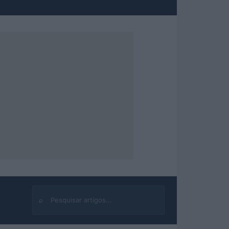
⌕
Buscar