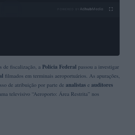
Ad
hub
Media
POWERED BY
Polícia Federal
s de fiscalização, a
passou a investigar
al
filmados em terminais aeroportuários. As apurações,
analistas
auditores
sso de atribuição por parte de
e
ama televisivo “Aeroporto: Área Restrita” nos