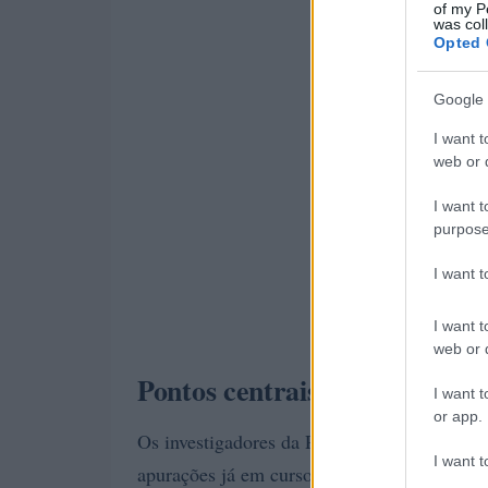
of my P
was col
Opted 
Google 
I want t
web or d
I want t
purpose
I want 
I want t
web or d
Pontos centrais das apuraçõe
I want t
or app.
Os investigadores da PF avaliaram que abord
I want t
apurações já em curso, o que motivou a análi