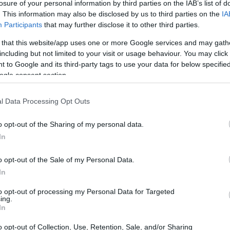
losure of your personal information by third parties on the IAB’s list of
. This information may also be disclosed by us to third parties on the
IA
Participants
that may further disclose it to other third parties.
 Viracopos
 that this website/app uses one or more Google services and may gath
including but not limited to your visit or usage behaviour. You may click 
da Receita em dezembro de 2026 terminou com a
 to Google and its third-party tags to use your data for below specifi
fico. Posteriormente, um dos detidos foi liberado
ogle consent section.
ão e reconheceram um equívoco. Vídeos de câmeras de
m servidor da Receita segurando um fuzil com o dedo
l Data Processing Opt Outs
errogatório, fato que chamou a atenção da PF.
o opt-out of the Sharing of my personal data.
In
ocorreu em maio de 2026, com servidores da Receita
minal. As duas situações levaram à abertura de
o opt-out of the Sale of my Personal Data.
In
uar se as ações comprometeram investigações em
administrativas da Receita.
to opt-out of processing my Personal Data for Targeted
ing.
In
o opt-out of Collection, Use, Retention, Sale, and/or Sharing