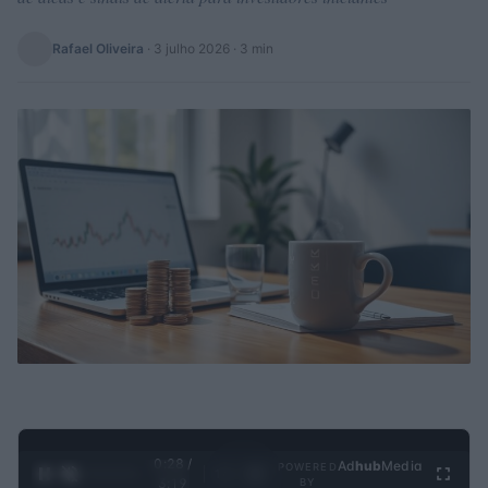
Rafael Oliveira
·
3 julho 2026
· 3 min
0:29 /
Ad
hub
Media
POWERED
1
/
4
3:19
BY