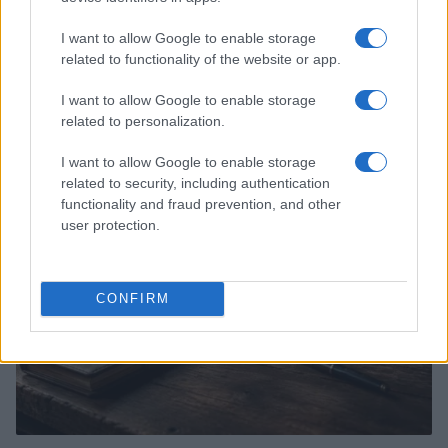
I want to allow Google to enable storage
related to functionality of the website or app.
Guia completo de segurança para carteiras de autocustódia e
I want to allow Google to enable storage
proteção de criptomoedas
related to personalization.
Beatriz Almeida · 6 ago 2026
I want to allow Google to enable storage
CRYPTO
related to security, including authentication
functionality and fraud prevention, and other
user protection.
CONFIRM