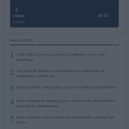
$1.07
USDEX
(USDEX)
MAIS LIDOS
1
Cold wallets: passo a passo para configurar e usar com
segurança
2
Lite Loan da Binance: como funciona o empréstimo de
stablecoins com Bitcoin
3
Como escolher redes, ajustar gas e usar bridges com eficiência
4
Guia completo de segurança para carteiras de autocustódia e
proteção de criptomoedas
5
Guia completo sobre carteiras de autocustódia e proteção de
ativos