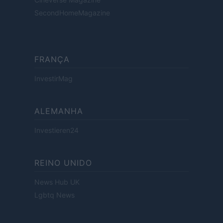
SecondHomeMagazine
FRANÇA
InvestirMag
ALEMANHA
Investieren24
REINO UNIDO
News Hub UK
Lgbtq News