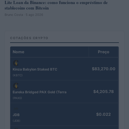
Lite Loan da Binance: como funciona o empréstimo de
stablecoins com Bitcoin
Bruno Costa · 5 ago 2026
COTAÇÕES CRYPTO
Nome
Preço
$83,270.00
Kinza Babylon Staked BTC
(KBTC)
$4,205.78
Eureka Bridged PAX Gold (Terra
(PAXG)
$0.022
JDB
(JDB)