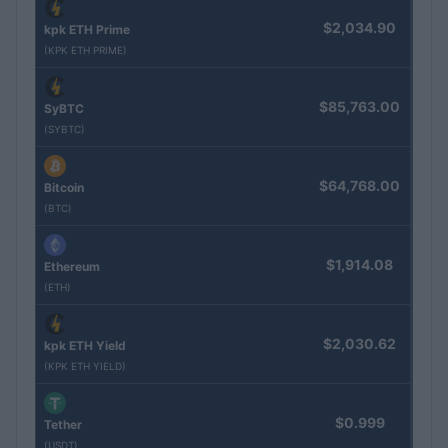
$2,034.90
kpk ETH Prime
(KPK ETH PRIME)
$85,763.00
SyBTC
(SYBTC)
$64,768.00
Bitcoin
(BTC)
$1,914.08
Ethereum
(ETH)
$2,030.62
kpk ETH Yield
(KPK ETH YIELD)
$0.999
Tether
(USDT)