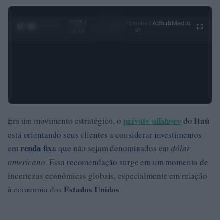
0:29 /
Ad
hub
Media
POWERED
1
/
4
3:19
BY
private offshore
Itaú
Em um movimento estratégico, o
do
está orientando seus clientes a considerar investimentos
renda fixa
em
que não sejam denominados em
dólar
americano
. Essa recomendação surge em um momento de
incertezas econômicas globais, especialmente em relação
Estados Unidos
à economia dos
.