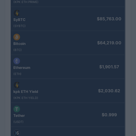
(KPK ETH PRIME)
$85,763.00
SyBTC
(SYBTC)
$64,219.00
Bitcoin
(BTC)
$1,901.57
Ethereum
(ETH)
$2,030.62
kpk ETH Yield
(KPK ETH YIELD)
$0.999
Tether
(USDT)