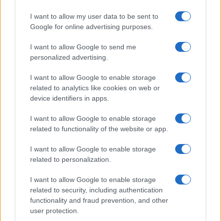
I want to allow my user data to be sent to
Ouro e dólar sob pressão: como os mercados estão
Google for online advertising purposes.
respondendo às últimas notícias
Beatriz Almeida · 6 ago 2026
I want to allow Google to send me
personalized advertising.
FINANÇA
I want to allow Google to enable storage
related to analytics like cookies on web or
device identifiers in apps.
I want to allow Google to enable storage
related to functionality of the website or app.
I want to allow Google to enable storage
related to personalization.
I want to allow Google to enable storage
related to security, including authentication
functionality and fraud prevention, and other
Presidente Lula propõe política fiscal séria para reduzir juros e
user protection.
critica limitações orçamentárias