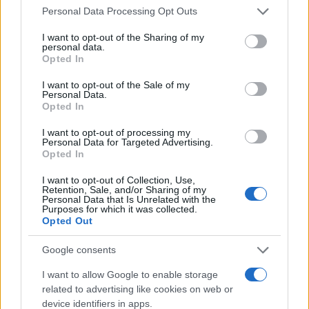
Please note that this website/app uses one or more Google
Personal Data Processing Opt Outs
services and may gather and store information including but
not limited to your visit or usage behaviour. You may click to
I want to opt-out of the Sharing of my
personal data.
grant or deny consent to Google and its third-party tags to
Opted In
use your data for below specified purposes in below Google
consent section.
I want to opt-out of the Sale of my
Autoridades do Fed avaliam impacto dos investimentos
Personal Data.
acelerados em inteligência artificial
Opted In
Beatriz Almeida · 7 ago 2026
I want to opt-out of processing my
Personal Data for Targeted Advertising.
FINANÇA
Opted In
I want to opt-out of Collection, Use,
Retention, Sale, and/or Sharing of my
Personal Data that Is Unrelated with the
Purposes for which it was collected.
Opted Out
Google consents
I want to allow Google to enable storage
related to advertising like cookies on web or
device identifiers in apps.