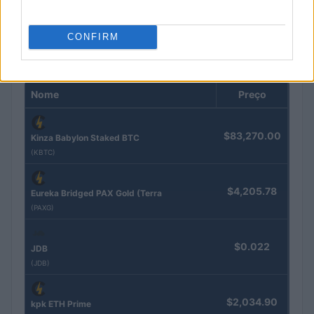
Rafael Oliveira · 6 ago 2026
CONFIRM
COTAÇÕES CRYPTO
Nome
Preço
$83,270.00
Kinza Babylon Staked BTC
(KBTC)
$4,205.78
Eureka Bridged PAX Gold (Terra
(PAXG)
$0.022
JDB
(JDB)
$2,034.90
kpk ETH Prime