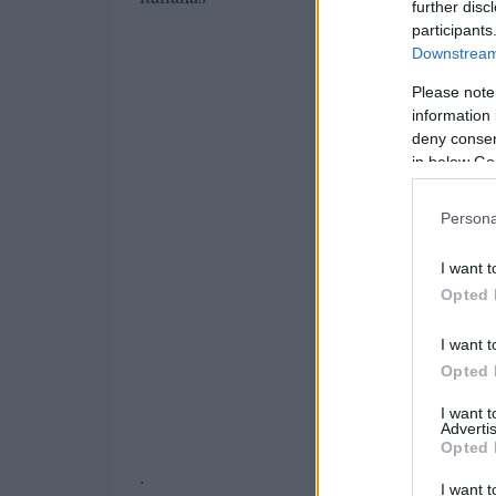
further disc
participants
Downstream 
Please note
information 
deny consent
in below Go
Persona
I want t
Opted 
I want t
Opted 
I want 
Advertis
Opted 
.
I want t