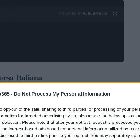
Ad
hub
Media
POWERED BY
orsa Italiana
836 bilhões de euros
taliana atingiu um valor de
,
o365 -
Do Not Process My Personal Information
CONSOB. Esses dados incluem os resultados da EGM, a
to opt-out of the sale, sharing to third parties, or processing of your per
presas, e da Vorvel, onde títulos de bancos menores
formation for targeted advertising by us, please use the below opt-out s
ação é um sinal positivo para o mercado, mostrando um
r selection. Please note that after your opt-out request is processed y
12%
r, com um aumento de
para as empresas listadas
eing interest-based ads based on personal information utilized by us or
disclosed to third parties prior to your opt-out. You may separately opt-