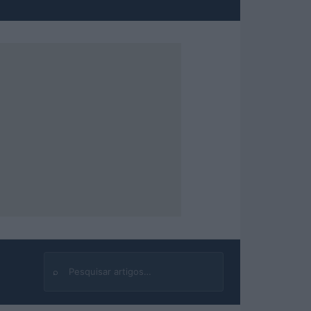
⌕
Buscar