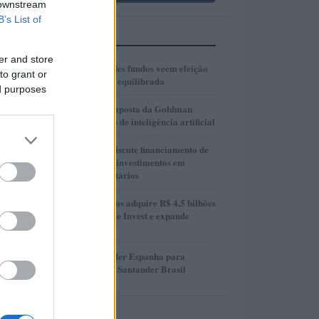
 downstream
B’s List of
MAIS LIDOS
er and store
1
Gestores de grandes fundos veem eleição
to grant or
presidencial mais equilibrada
ed purposes
2
AlphaAI: A nova aposta da Goldman
Sachs no mercado de inteligência artificial
3
Presidente Lula discute financiamento de
planos de saúde e investimentos em
hospitais universitários
4
MAG Investimentos adquire R$ 4,5 bilhões
em FIDCs da More Invest e expande
atuação
5
Oferta do Santander Espanha para
adquirir ações do Santander Brasil