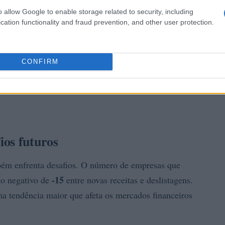
o allow Google to enable storage related to security, including
cation functionality and fraud prevention, and other user protection.
CONFIRM
ios futuros
bém enfrenta desafios. O número de empresas que
-15
do negativo de
entre novas receitas e deslistagens.
ma tendência maior que afeta os mercados financeiros