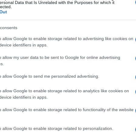
ersonal Data that Is Unrelated with the Purposes for which it
lected.
 PIB
Out
Valores Italiana e o Produto Interno Bruto (PIB)
consents
37,5%%
aração com
no final de 2023. Esses dados
o allow Google to enable storage related to advertising like cookies on
evice identifiers in apps.
e ações com a economia real, um aspecto crucial para
o país. O crescimento da capitalização é acompanhado
o allow my user data to be sent to Google for online advertising
17%
 de negócios, com um aumento de
para ações e
s.
italiano
to allow Google to send me personalized advertising.
o allow Google to enable storage related to analytics like cookies on
evice identifiers in apps.
o allow Google to enable storage related to functionality of the website
o allow Google to enable storage related to personalization.