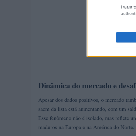
I want t
authenti
Dinâmica do mercado e desaf
Apesar dos dados positivos, o mercado tam
saem da lista está aumentando, com um sal
Esse fenômeno não é isolado, mas reflete u
maduros na Europa e na América do Norte.