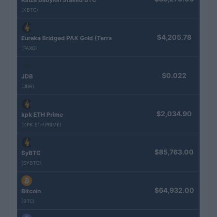
(KBTC)
$4,205.78
Eureka Bridged PAX Gold (Terra
(PAXG)
$0.022
JDB
(JDB)
$2,034.90
kpk ETH Prime
(KPK ETH PRIME)
$85,763.00
SyBTC
(SYBTC)
$64,932.00
Bitcoin
(BTC)