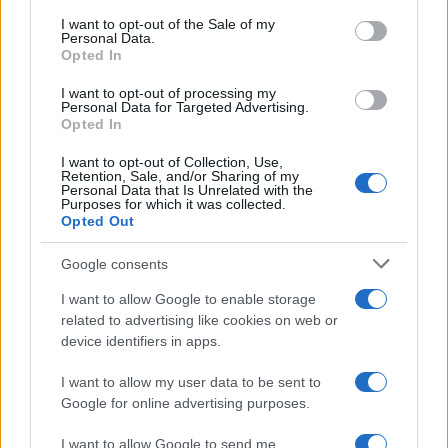
consent section.
I want to opt-out of the Sale of my
Personal Data.
Continue lendo
Opted In
I want to opt-out of processing my
MOEDAS CRIPTOGRÁFICAS
Personal Data for Targeted Advertising.
Opted In
I want to opt-out of Collection, Use,
Retention, Sale, and/or Sharing of my
Personal Data that Is Unrelated with the
Purposes for which it was collected.
Opted Out
Google consents
I want to allow Google to enable storage
related to advertising like cookies on web or
device identifiers in apps.
Vulnerabilidade crítica no BTCPay Server: como proteger seus
I want to allow my user data to be sent to
bitcoins
Google for online advertising purposes.
Rafael Oliveira · 7 ago 2026
I want to allow Google to send me