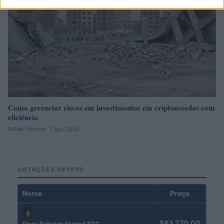
Como gerenciar riscos em investimentos em criptomoedas com
eficiência
Rafael Oliveira · 7 ago 2026
COTAÇÕES CRYPTO
Nome
Preço
$83,270.00
Kinza Babylon Staked BTC