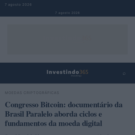
Pular para o conteúdo
7 agosto 2026
7 agosto 2026
⌕
×
⌕
MOEDAS CRIPTOGRÁFICAS
Buscar
Congresso Bitcoin: documentário da
Brasil Paralelo aborda ciclos e
fundamentos da moeda digital