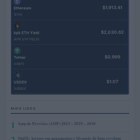
$1,913.41
Ethereum
(ETH)
$2,030.62
kpk ETH Yield
(KPK ETH YIELD)
$0.999
Tether
(USDT)
$1.07
USDEX
(USDEX)
MAIS LIDOS
1
Amp de Previsão (AMP) 2023 – 2025 – 2030
2
OnilX: Atrasos em pagamentos e bloqueio de bens revelam