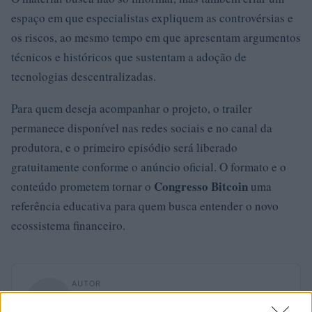
espaço em que especialistas expliquem as controvérsias e
os riscos, ao mesmo tempo em que apresentam argumentos
técnicos e históricos que sustentam a adoção de
tecnologias descentralizadas.
Para quem deseja acompanhar o projeto, o trailer
permanece disponível nas redes sociais e no canal da
produtora, e o primeiro episódio será liberado
gratuitamente conforme o anúncio oficial. O formato e o
Congresso Bitcoin
conteúdo prometem tornar o
uma
referência educativa para quem busca entender o novo
ecossistema financeiro.
AUTOR
Staff