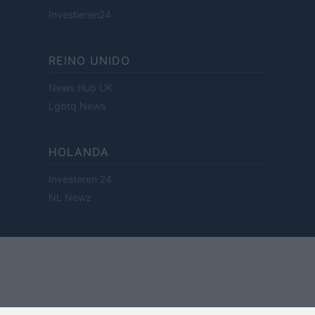
Investieren24
REINO UNIDO
News Hub UK
Lgbtq News
HOLANDA
Investeren 24
NL Newz