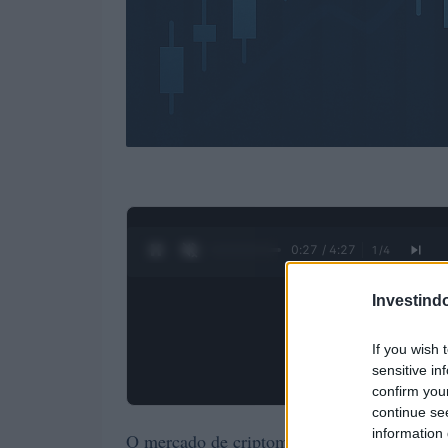
0:28 / 4:27
1
/
4
Investind
If you wish 
sensitive in
confirm you
continue se
information 
O mercado de criptomoedas viu, sem dúvida