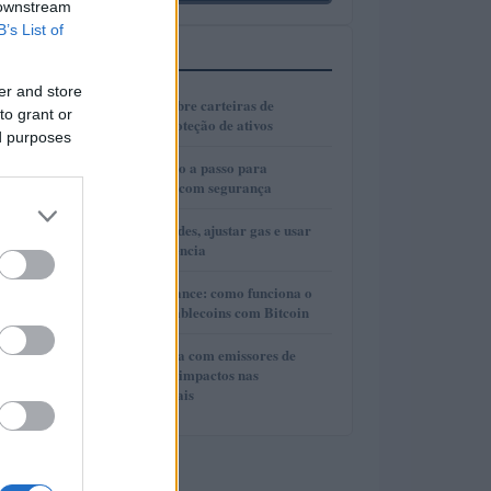
 downstream
B’s List of
MAIS LIDOS
er and store
1
Guia completo sobre carteiras de
to grant or
autocustódia e proteção de ativos
ed purposes
2
Cold wallets: passo a passo para
configurar e usar com segurança
3
Como escolher redes, ajustar gas e usar
bridges com eficiência
4
Lite Loan da Binance: como funciona o
empréstimo de stablecoins com Bitcoin
5
Cooperação direta com emissores de
stablecoins e seus impactos nas
investigações penais