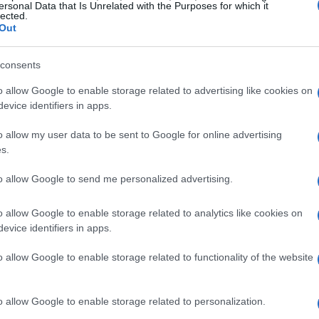
ersonal Data that Is Unrelated with the Purposes for which it
lected.
Out
 Ethereum que tiveram grande sucesso. Houve também
consents
meiros, com os projetos DeFi experimentando um
mo algumas das criptomoedas mais valiosas do
o allow Google to enable storage related to advertising like cookies on
evice identifiers in apps.
o allow my user data to be sent to Google for online advertising
eFi que continua inabalável, bem como a crescente
s.
mercado de criptomoedas está mudando a uma taxa
to allow Google to send me personalized advertising.
o a continuar enquanto entramos no novo ano.
o allow Google to enable storage related to analytics like cookies on
renovado no mercado rumo a 2022, com investidores
evice identifiers in apps.
ropriedade importante no espaço criptográfico. Também
o allow Google to enable storage related to functionality of the website
o – já se foram os dias em que a criptomoeda era vista
uma oportunidade de enriquecimento rápido e de alto
o allow Google to enable storage related to personalization.
al – e valor – do blockchain está se tornando aparente