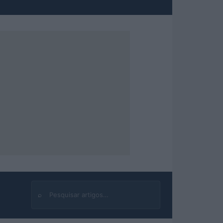
⌕
Buscar