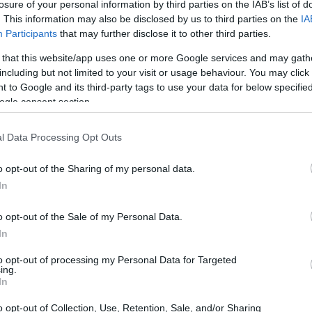
losure of your personal information by third parties on the IAB’s list of
preços recordes. Histórias de cripto-milionários da
. This information may also be disclosed by us to third parties on the
IA
Participants
that may further disclose it to other third parties.
guns preços simbólicos subiram centenas de por cento
 that this website/app uses one or more Google services and may gath
including but not limited to your visit or usage behaviour. You may click 
 to Google and its third-party tags to use your data for below specifi
ogle consent section.
l Data Processing Opt Outs
o opt-out of the Sharing of my personal data.
In
o opt-out of the Sale of my Personal Data.
In
to opt-out of processing my Personal Data for Targeted
ing.
In
o opt-out of Collection, Use, Retention, Sale, and/or Sharing