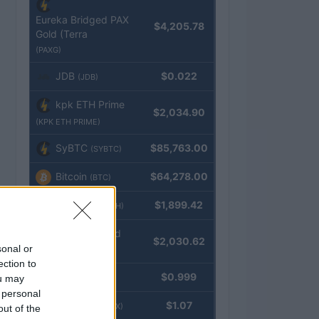
Eureka Bridged PAX
$4,205.78
Gold (Terra
(PAXG)
JDB
$0.022
(JDB)
kpk ETH Prime
$2,034.90
(KPK ETH PRIME)
SyBTC
$85,763.00
(SYBTC)
Bitcoin
$64,278.00
(BTC)
Ethereum
$1,899.42
(ETH)
kpk ETH Yield
$2,030.62
sonal or
(KPK ETH YIELD)
ection to
Tether
$0.999
ou may
(USDT)
 personal
USDEX
$1.07
(USDEX)
out of the