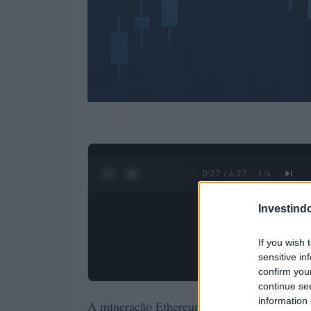
0:28 / 4:27
1
/
4
Investind
If you wish 
sensitive in
confirm you
continue se
information 
A mineração Ethereum alimenta a rede que 