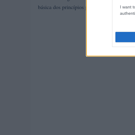
básica dos princípios por trás da mineração
I want t
authenti