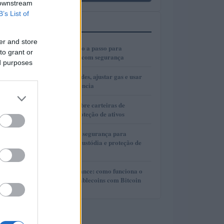
 downstream
B’s List of
MAIS LIDOS
er and store
1
Cold wallets: passo a passo para
to grant or
configurar e usar com segurança
ed purposes
2
Como escolher redes, ajustar gas e usar
bridges com eficiência
3
Guia completo sobre carteiras de
autocustódia e proteção de ativos
4
Guia completo de segurança para
carteiras de autocustódia e proteção de
criptomoedas
5
Lite Loan da Binance: como funciona o
empréstimo de stablecoins com Bitcoin