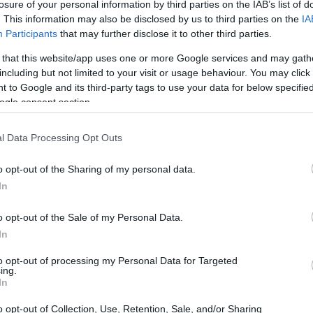
losure of your personal information by third parties on the IAB’s list of
ocê pode começar a minerar Ether.
. This information may also be disclosed by us to third parties on the
IA
Participants
that may further disclose it to other third parties.
 that this website/app uses one or more Google services and may gath
including but not limited to your visit or usage behaviour. You may click 
 to Google and its third-party tags to use your data for below specifi
ogle consent section.
l Data Processing Opt Outs
o opt-out of the Sharing of my personal data.
In
o opt-out of the Sale of my Personal Data.
In
to opt-out of processing my Personal Data for Targeted
ing.
In
o opt-out of Collection, Use, Retention, Sale, and/or Sharing