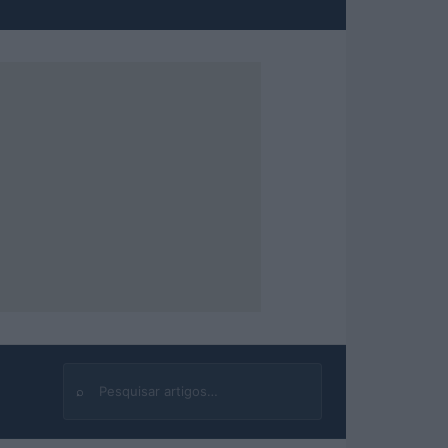
⌕
Buscar