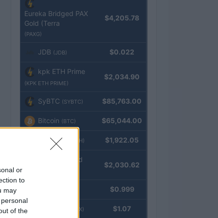
Eureka Bridged PAX
$4,205.78
Gold (Terra
(PAXG)
JDB
$0.022
(JDB)
kpk ETH Prime
$2,034.90
(KPK ETH PRIME)
SyBTC
$85,763.00
(SYBTC)
Bitcoin
$65,044.00
(BTC)
Ethereum
$1,922.05
(ETH)
kpk ETH Yield
$2,030.62
sonal or
(KPK ETH YIELD)
ection to
Tether
$0.999
ou may
(USDT)
 personal
USDEX
$1.07
(USDEX)
out of the