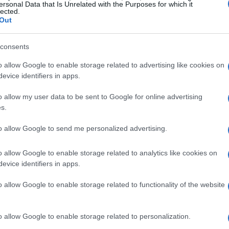
rafia do mundo, em grande parte graças à sua
ersonal Data that Is Unrelated with the Purposes for which it
lected.
res construir aplicativos descentralizados ( DApps )
Out
oin , a viabilidade do Ethereum depende das
consents
 de validar e confirmar novas transações. Em troca
ativo do Ethereum criptomoeda ) para mineiros bem-
o allow Google to enable storage related to advertising like cookies on
evice identifiers in apps.
reum pagam taxas de gás (denominadas em gwei) para
mineiros da rede e os incentiva a continuar
o allow my user data to be sent to Google for online advertising
s.
to allow Google to send me personalized advertising.
ineração de Ethereum se tornou um empreendimento
ma visão geral dos principais detalhes sobre a
o allow Google to enable storage related to analytics like cookies on
evice identifiers in apps.
sário para se tornar um minerador na rede Ethereum.
o allow Google to enable storage related to functionality of the website
o allow Google to enable storage related to personalization.
ação Ethereum, é importante ter uma compreensão