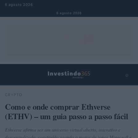
Pular para o conteúdo
6 agosto 2026
6 agosto 2026
⌕
×
⌕
CRYPTO
Buscar
Como e onde comprar Ethverse
(ETHV) – um guia passo a passo fácil
Ethverse afirma ser um universo virtual aberto, interativo e
descentralizado, construído usando o motor de jogos Minecraft e