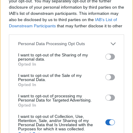
your opt-out. You may separately opt-out of the further
cabeças em torno disso.
disclosure of your personal information by third parties on the
IAB’s list of downstream participants. This information may
Além da (s) troca (s) acima, existem algumas trocas de
also be disclosed by us to third parties on the
IAB’s List of
criptografia populares nas quais eles têm volumes
Downstream Participants
that may further disclose it to other
third parties.
decentes de negociação diária e uma enorme base de
usuários. Isso garantirá que você poderá vender suas
Please note that this website/app uses one or more Google
Personal Data Processing Opt Outs
services and may gather and store information including but
moedas a qualquer momento e as taxas serão geralmente
not limited to your visit or usage behaviour. You may click to
I want to opt-out of the Sharing of my
mais baixas. Sugere-se que você também se registre
personal data.
grant or deny consent to Google and its third-party tags to
Opted In
nessas bolsas, pois uma vez que a ETHV for listada lá,
use your data for below specified purposes in below Google
consent section.
I want to opt-out of the Sale of my
atrairá uma grande quantidade de volumes de negociação
Personal Data.
dos usuários de lá, o que significa que você terá ótimas
Opted In
oportunidades de negociação!
I want to opt-out of processing my
Personal Data for Targeted Advertising.
Opted In
Binance
I want to opt-out of Collection, Use,
Binance é uma bolsa de criptomoeda popular que foi
Retention, Sale, and/or Sharing of my
Personal Data that Is Unrelated with the
iniciada na China, mas depois mudou sua sede para a Ilha
Purposes for which it was collected.