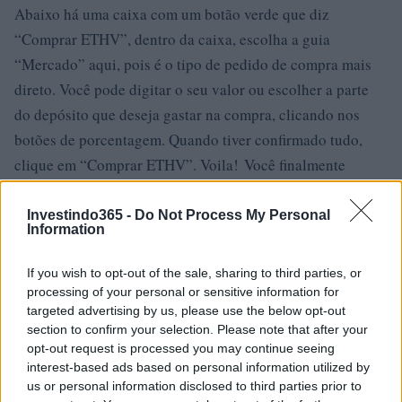
Abaixo há uma caixa com um botão verde que diz
“Comprar ETHV”, dentro da caixa, escolha a guia
“Mercado” aqui, pois é o tipo de pedido de compra mais
direto. Você pode digitar o seu valor ou escolher a parte
do depósito que deseja gastar na compra, clicando nos
botões de porcentagem. Quando tiver confirmado tudo,
clique em “Comprar ETHV”. Voila! Você finalmente
comprou o ETHV!Na coluna à direita há uma barra de
pesquisa, agora certifique-se de que “ETH” esteja
Investindo365 -
Do Not Process My Personal
Information
selecionado, pois estamos trocando ETH por par
altcoin. Clique nele e digite “ETHV”, você deverá ver
If you wish to opt-out of the sale, sharing to third parties, or
ETHV / ETH, selecione esse par e deverá ver uma tabela de
processing of your personal or sensitive information for
targeted advertising by us, please use the below opt-out
preços de ETHV / ETH no meio da página.Volte para o
section to confirm your selection. Please note that after your
HotBit e vá para ‘Exchange’. Estrondo! Que vista! As
opt-out request is processed you may continue seeing
figuras que se movem constantemente podem ser um
interest-based ads based on personal information utilized by
us or personal information disclosed to third parties prior to
pouco assustadoras, mas relaxe, vamos colocar nossas