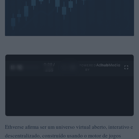
0:29 /
Ad
hub
Media
POWERED
1
/
4
3:55
BY
Ethverse afirma ser um universo virtual aberto, interativo e
descentralizado, construído usando o motor de jogos