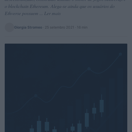
o blockchain Ethereum. Alega-se ainda que os usuários do
Ethverse possuem ... Ler mais
Giorgia Stromeo
·
25 setembro 2021
· 16 min