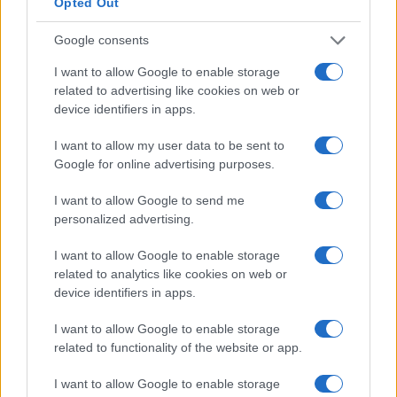
de Malta, na UE, que aceita criptografia. Binance é
Opted Out
popular por seus serviços de troca de criptografia para
Google consents
criptografia. Binance explodiu em cena na mania de 2017
I want to allow Google to enable storage
e desde então se tornou a maior troca de criptografia do
related to advertising like cookies on web or
mundo.
device identifiers in apps.
Gate.io
I want to allow my user data to be sent to
Google for online advertising purposes.
Gate.io é uma bolsa de criptomoeda americana lançada em
I want to allow Google to send me
2017. A troca está disponível em inglês e chinês (o último
personalized advertising.
sendo muito útil para investidores chineses). O principal
fator de venda da Gate.io é sua ampla seleção de pares de
I want to allow Google to enable storage
related to analytics like cookies on web or
negociação. Você pode encontrar a maioria das novas
device identifiers in apps.
altcoins aqui. Gate.io também demonstra um volume de
negociação impressionante. Quase todos os dias, é uma
I want to allow Google to enable storage
related to functionality of the website or app.
das 20 principais bolsas de valores com maior volume de
negócios. O volume de negociação é de aprox. US $ 100
I want to allow Google to enable storage