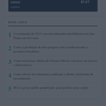
$1.07
USDEX
(USDEX)
MAIS LIDOS
1
Crescimento de 131% nos investimentos imobiliários em São
Paulo em três anos
2
Como a produção de feno próprio está transformando a
pecuária brasileira
3
Como selecionar títulos do Tesouro Direto com base em prazos
e indexadores
4
Como alocar investimentos conforme a idade e horizonte de
investimento
5
DCA e preço médio ponderado: guia prático para cripto