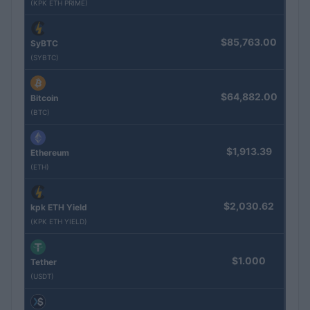
(KPK ETH PRIME)
$85,763.00
SyBTC
(SYBTC)
$64,882.00
Bitcoin
(BTC)
$1,913.39
Ethereum
(ETH)
$2,030.62
kpk ETH Yield
(KPK ETH YIELD)
$1.000
Tether
(USDT)