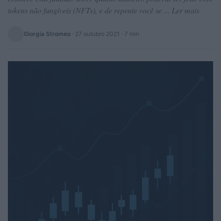
tokens não fungíveis (NFTs), e de repente você se ... Ler mais
Giorgia Stromeo
·
27 outubro 2021
· 7 min