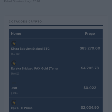
Rafael Oliveira · 4 ago 2026
COTAÇÕES CRYPTO
Nome
Preço
$83,270.00
Kinza Babylon Staked BTC
(KBTC)
$4,205.78
Eureka Bridged PAX Gold (Terra
(PAXG)
$0.022
JDB
(JDB)
$2,034.90
kpk ETH Prime