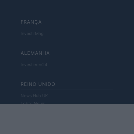
FRANÇA
InvestirMag
ALEMANHA
Investieren24
REINO UNIDO
News Hub UK
Lgbtq News
HOLANDA