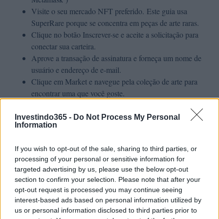
Visite o seu mercado NFT preferido. Este guia usa
SuperRare porque se concentra em peças de arte raras.
Clique no botão Inscrever-se e aceite a solicitação para
conectar sua carteira.
Aprove a transação de assinatura e forneça um nome de
usuário e endereço de e-mail.
Clique em Market e navegue pela coleção de arte para
encontrar uma que você goste.
Selecione a arte e faça uma oferta ou compre agora.
Insira o valor do seu lance e aprove a transação.
Investindo365 -
Do Not Process My Personal
Information
Seu ETH ficará bloqueado até que seu lance seja
aprovado como o mais alto. Se o item tiver um preço fixo,
If you wish to opt-out of the sale, sharing to third parties, or
a negociação será liquidada quando você clicar em
processing of your personal or sensitive information for
Continuar com o pagamento.
targeted advertising by us, please use the below opt-out
Vá para Meus itens para ver o item comprado.
section to confirm your selection. Please note that after your
opt-out request is processed you may continue seeing
Como você sabe que seu NFT é autêntico?
interest-based ads based on personal information utilized by
us or personal information disclosed to third parties prior to