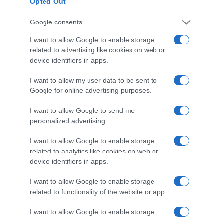
Opted Out
causa de como os faz sentir. A maioria dos compradores,
portanto, não revende os itens que compra e o emissor fica
Google consents
com o dinheiro.
I want to allow Google to enable storage
related to advertising like cookies on web or
No entanto, você pode ganhar dinheiro com NFTs se for
device identifiers in apps.
um artista ou influenciador e tiver um público fiel disposto
I want to allow my user data to be sent to
a comprar seus tokens. Além disso, você pode pesquisar e
Google for online advertising purposes.
comprar certos NFTs que podem se tornar mais valiosos
I want to allow Google to send me
no futuro. Dessa forma, você ganha dinheiro ao revendê-
personalized advertising.
los.
I want to allow Google to enable storage
Existem moedas relacionadas a NFTs?
related to analytics like cookies on web or
device identifiers in apps.
sim. Mesmo que os NFTs não sejam trocáveis ​​diretamente,
I want to allow Google to enable storage
alguns projetos de blockchain têm tokens ou
related to functionality of the website or app.
moedas nativos vinculados à sua plataforma.
I want to allow Google to enable storage