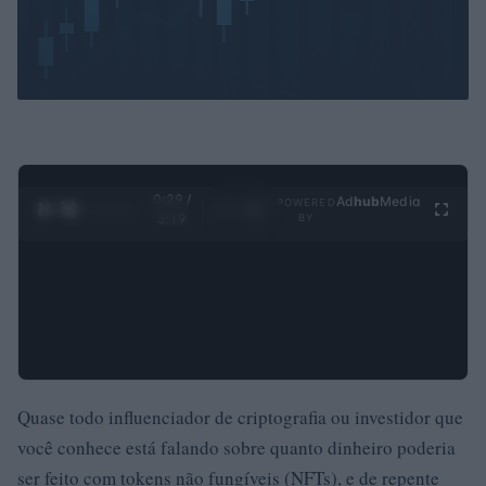
0:30 /
Ad
hub
Media
POWERED
1
/
4
3:19
BY
Quase todo influenciador de criptografia ou investidor que
você conhece está falando sobre quanto dinheiro poderia
ser feito com tokens não fungíveis (NFTs), e de repente