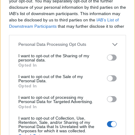
Como os NFTs residem no blockchain e os itens sendo
your opt-out. You may separately opt-out of the further
disclosure of your personal information by third parties on the
trocados são bens digitais, é fácil verificar se o item que
IAB’s list of downstream participants. This information may
você comprou é autêntico. Cada compra tem um hash de
also be disclosed by us to third parties on the
IAB’s List of
transação, incluindo o endereço do criador do token, dos
Downstream Participants
that may further disclose it to other
third parties.
licitantes e do eventual comprador.
Please note that this website/app uses one or more Google
Personal Data Processing Opt Outs
Usando ferramentas como Etherscan.io ou outros
services and may gather and store information including but
exploradores de blockchain nativos, pode-se até rastrear
not limited to your visit or usage behaviour. You may click to
I want to opt-out of the Sharing of my
personal data.
grant or deny consent to Google and its third-party tags to
NFTs que foram revendidos separadamente de volta ao
Opted In
use your data for below specified purposes in below Google
endereço do criador original.
consent section.
I want to opt-out of the Sale of my
Personal Data.
Opted In
Perguntas frequentes
I want to opt-out of processing my
Posso ganhar dinheiro com NFTs?
Personal Data for Targeted Advertising.
Opted In
A principal razão pela qual as pessoas compram arte NFT
I want to opt-out of Collection, Use,
Retention, Sale, and/or Sharing of my
ou qualquer coisa colecionável é que elas têm um apego
Personal Data that Is Unrelated with the
Purposes for which it was collected.
emocional ao item. Simplificando; eles compram por