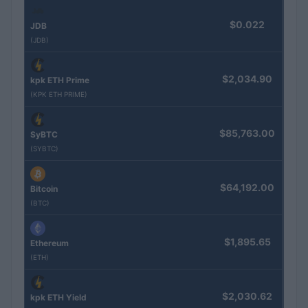
$0.022
JDB
(JDB)
$2,034.90
kpk ETH Prime
(KPK ETH PRIME)
$85,763.00
SyBTC
(SYBTC)
$64,192.00
Bitcoin
(BTC)
$1,895.65
Ethereum
(ETH)
$2,030.62
kpk ETH Yield