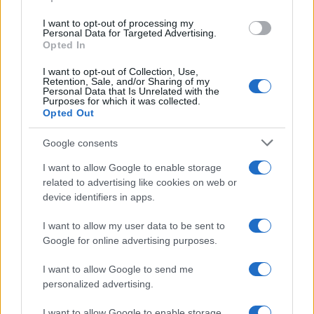
No entanto, o explorador de blockchain não é capaz de
descrever a arte encontrada dentro desse token não
I want to opt-out of processing my
Personal Data for Targeted Advertising.
fungível. Os usuários precisarão se conectar a um mercado
Opted In
ou outro provedor de serviços que suporte o padrão de
I want to opt-out of Collection, Use,
token NFT e projetar um adquirido para ver a arte. No
Retention, Sale, and/or Sharing of my
Personal Data that Is Unrelated with the
entanto, o BscScan representará o ID do token, o projeto
Purposes for which it was collected.
Opted Out
NFT, o histórico de transações e a interação com o
contrato inteligente.
Google consents
I want to allow Google to enable storage
related to advertising like cookies on web or
device identifiers in apps.
AUTOR
Giorgia Stromeo
I want to allow my user data to be sent to
Google for online advertising purposes.
I want to allow Google to send me
personalized advertising.
I want to allow Google to enable storage