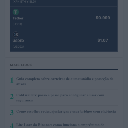
(KPK ETH YIELD)
$0.999
Tether
(USDT)
$1.07
USDEX
(USDEX)
MAIS LIDOS
1
Guia completo sobre carteiras de autocustódia e proteção de
ativos
2
Cold wallets: passo a passo para configurar e usar com
segurança
3
Como escolher redes, ajustar gas e usar bridges com eficiência
4
Lite Loan da Binance: como funciona o empréstimo de