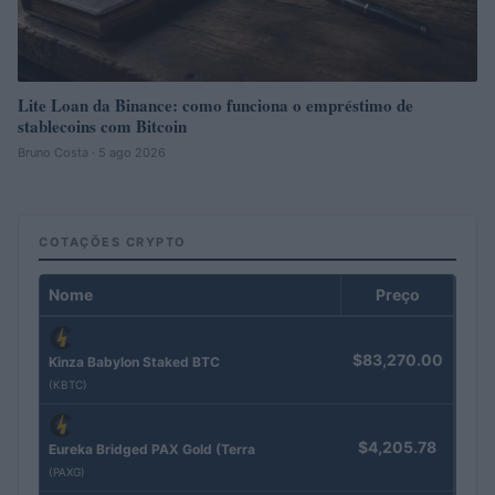
Lite Loan da Binance: como funciona o empréstimo de
stablecoins com Bitcoin
Bruno Costa · 5 ago 2026
COTAÇÕES CRYPTO
Nome
Preço
$83,270.00
Kinza Babylon Staked BTC
(KBTC)
$4,205.78
Eureka Bridged PAX Gold (Terra
(PAXG)