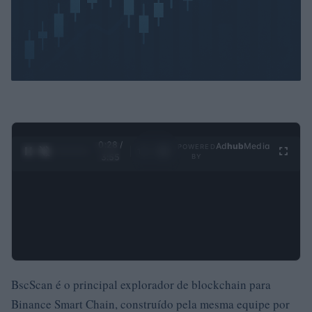
0:29 /
Ad
hub
Media
POWERED
1
/
4
3:55
BY
BscScan é o principal explorador de blockchain para
Binance Smart Chain, construído pela mesma equipe por