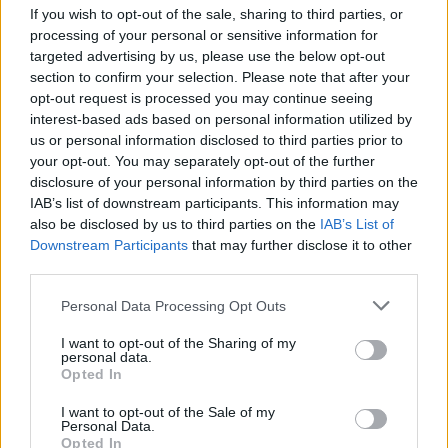
código compilado é o mesmo que está sendo executado
If you wish to opt-out of the sale, sharing to third parties, or
atualmente neste blockchain. Permitir que os usuários
processing of your personal or sensitive information for
targeted advertising by us, please use the below opt-out
auditem e verifiquem o código de forma independente é
section to confirm your selection. Please note that after your
um recurso útil, pois contribui para a transparência geral
opt-out request is processed you may continue seeing
do ecossistema da Binance Smart Chain.
interest-based ads based on personal information utilized by
us or personal information disclosed to third parties prior to
your opt-out. You may separately opt-out of the further
O BSCscan é compatível com NFTs?
disclosure of your personal information by third parties on the
IAB’s list of downstream participants. This information may
Como o BscScan permite que os usuários rastreiem tokens
also be disclosed by us to third parties on the
IAB’s List of
ERC-721, ele é totalmente compatível com tokens não
Downstream Participants
that may further disclose it to other
fungíveis , ou NFTs. Como Ethereum, Binance Smart Chain
third parties.
é o lar de vários projetos orientados para NFT devido às
Please note that this website/app uses one or more Google
Personal Data Processing Opt Outs
suas taxas mais baixas e maior eficiência geral e
services and may gather and store information including but
not limited to your visit or usage behaviour. You may click to
I want to opt-out of the Sharing of my
rendimento. Os usuários podem consultar seus NFTs com
personal data.
grant or deny consent to Google and its third-party tags to
Opted In
o BscScan por meio do hash da transação, do contrato
use your data for below specified purposes in below Google
inteligente NFT ou do endereço de sua carteira.
consent section.
I want to opt-out of the Sale of my
Personal Data.
Opted In