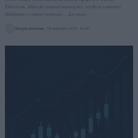
Etherscan. Além de rastrear transações, verificar contratos
inteligentes e outros recursos, ... Ler mais
Giorgia Stromeo
·
19 setembro 2021
· 6 min