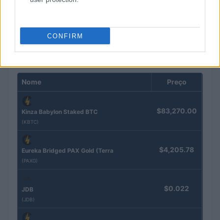
em 2026
Bruno Costa · 5 ago 2026
CONFIRM
COTAÇÕES CRYPTO
Nome
Preço
$83,270.00
Kinza Babylon Staked BTC
(KBTC)
$4,205.78
Eureka Bridged PAX Gold (Terra
(PAXG)
$0.022
JDB
(JDB)