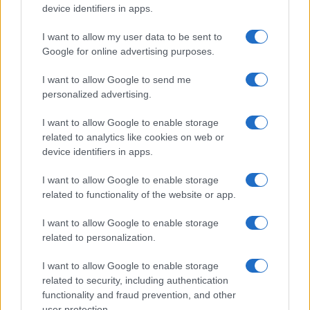
device identifiers in apps.
I want to allow my user data to be sent to
Google for online advertising purposes.
O Papel da IA no Day Trade Moderno: Dicas para Traders da
Família Euro
I want to allow Google to send me
Bruno Costa · 5 ago 2026
personalized advertising.
FINANÇA
I want to allow Google to enable storage
related to analytics like cookies on web or
device identifiers in apps.
I want to allow Google to enable storage
related to functionality of the website or app.
I want to allow Google to enable storage
related to personalization.
I want to allow Google to enable storage
related to security, including authentication
functionality and fraud prevention, and other
Como a IA está redefinindo o marketing empresarial brasileiro
user protection.