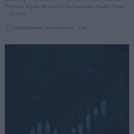
Profissão: Jogador de baseball Nacionalidade: Estados Unidos
... Ler mais
Giorgia Stromeo
·
28 setembro 2021
· 3 min