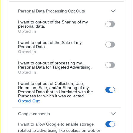
Please note that this website/app uses one or more Google
Personal Data Processing Opt Outs
services and may gather and store information including but
not limited to your visit or usage behaviour. You may click to
I want to opt-out of the Sharing of my
personal data.
grant or deny consent to Google and its third-party tags to
Opted In
use your data for below specified purposes in below Google
consent section.
I want to opt-out of the Sale of my
Personal Data.
Gávea Investimentos fecha multimercados e transfere R$ 2
Opted In
bilhões para Bradesco Asset
Rafael Oliveira · 5 ago 2026
I want to opt-out of processing my
Personal Data for Targeted Advertising.
Opted In
FINANÇA
I want to opt-out of Collection, Use,
Retention, Sale, and/or Sharing of my
Personal Data that Is Unrelated with the
Purposes for which it was collected.
Opted Out
Google consents
I want to allow Google to enable storage
related to advertising like cookies on web or