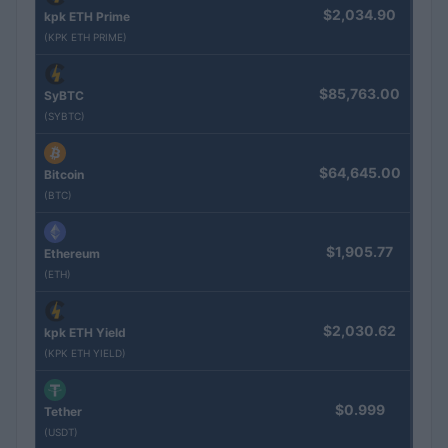
$2,034.90
kpk ETH Prime
(KPK ETH PRIME)
$85,763.00
SyBTC
(SYBTC)
$64,645.00
Bitcoin
(BTC)
$1,905.77
Ethereum
(ETH)
$2,030.62
kpk ETH Yield
(KPK ETH YIELD)
$0.999
Tether
(USDT)