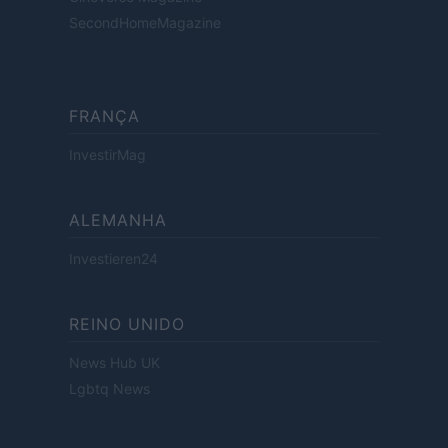
SecondHomeMagazine
FRANÇA
InvestirMag
ALEMANHA
Investieren24
REINO UNIDO
News Hub UK
Lgbtq News