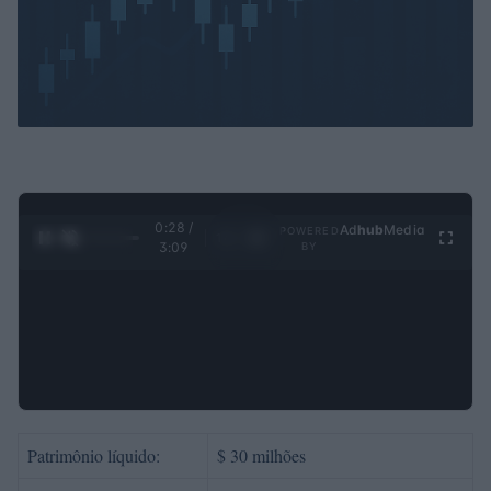
0:29 /
Ad
hub
Media
POWERED
1
/
4
3:09
BY
Patrimônio líquido:
$ 30 milhões