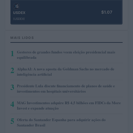
$1.07
USDEX
(USDEX)
MAIS LIDOS
1
Gestores de grandes fundos veem eleição presidencial mais
equilibrada
2
AlphaAI: A nova aposta da Goldman Sachs no mercado de
inteligência artificial
3
Presidente Lula discute financiamento de planos de saúde e
investimentos em hospitais universitários
4
MAG Investimentos adquire R$ 4,5 bilhões em FIDCs da More
Invest e expande atuação
5
Oferta do Santander Espanha para adquirir ações do
Santander Brasil