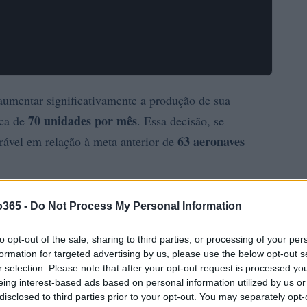
 aumentar significativamente a produção de sua
70 unidades por mês
rca de
. Essa decisão, se
63 aeronaves
erável em relação à meta anterior de
o365 -
Do Not Process My Personal Information
to opt-out of the sale, sharing to third parties, or processing of your per
formation for targeted advertising by us, please use the below opt-out s
r selection. Please note that after your opt-out request is processed y
eing interest-based ads based on personal information utilized by us or
disclosed to third parties prior to your opt-out. You may separately opt-