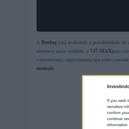
Boeing
A
está avaliando a possibilidade de
737 MAX
aeronave mais vendida, o
para ce
concretizada, representaria um salto consid
mensais
.
Investind
If you wish 
sensitive in
confirm you
continue se
information 