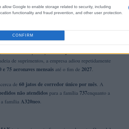
o allow Google to enable storage related to security, including
cation functionality and fraud prevention, and other user protection.
CONFIRM
75 jatos da família
gir sua meta de produção de
cadeia de suprimentos, a empresa adiou repetidamente
0 e 75 aeronaves mensais
2027
até o fim de
.
60 jatos de corredor único por mês
 cerca de
. A
pedidos não atendidos
737
para a família
enquanto a
A320neo
 a família
.