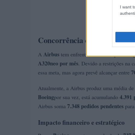
I want t
authenti
Concorrência com a Airbus
Airbus
A
tem enfrentado desafios para atin
A320neo por mês
. Devido a restrições na 
7
essa meta, mas agora prevê alcançar entre
Atualmente, a Airbus produz uma média de
Boeing
4.391 
por sua vez, está acumulando
7.348 pedidos pendentes
Airbus soma
para
Impacto financeiro e estratégico