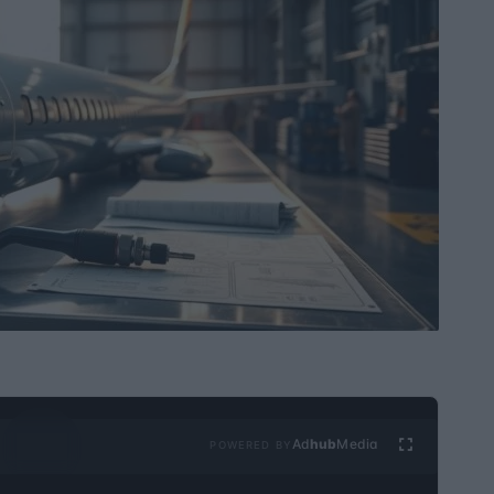
Ad
hub
Media
POWERED BY