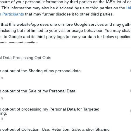
losure of your personal information by third parties on the IAB’s list of
. This information may also be disclosed by us to third parties on the
IA
Participants
that may further disclose it to other third parties.
 that this website/app uses one or more Google services and may gath
including but not limited to your visit or usage behaviour. You may click 
 to Google and its third-party tags to use your data for below specifi
ogle consent section.
l Data Processing Opt Outs
fornecedores
dade de seus
para suportar esse aumento
o opt-out of the Sharing of my personal data.
icial, mas já indica uma estratégia agressiva para
In
70 e 75 jatos da família A320neo por
produzir entre
o opt-out of the Sale of my Personal Data.
In
eia de suprimentos
to opt-out of processing my Personal Data for Targeted
ing.
In
cadeia de suprimentos
rificar se sua
está preparada
o opt-out of Collection, Use, Retention, Sale, and/or Sharing