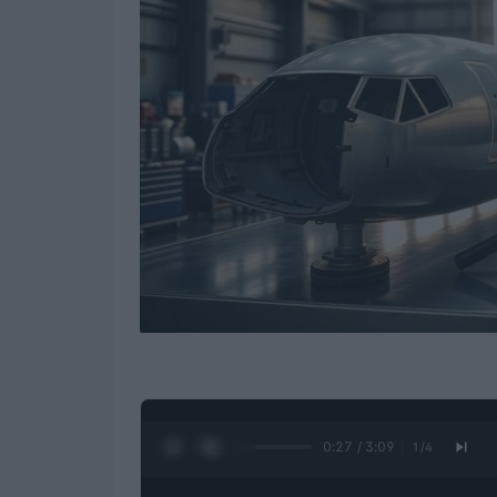
0:28 / 3:09
1
/
4