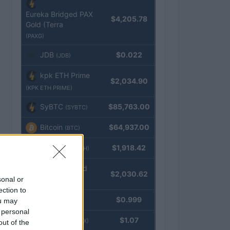
Eureka Bridged PAX
$4,205.78
Gold (Terra
(PAXG)
JDB
$0.022
(JDB)
kpk ETH Prime
$2,034.90
(KPK ETH PRIME)
SyBTC
$85,763.00
(SYBTC)
Bitcoin
$64,937.00
(BTC)
Ethereum
$1,918.42
(ETH)
kpk ETH Yield
$2,030.62
sonal or
(KPK ETH YIELD)
ection to
Tether
$0.999
ou may
(USDT)
 personal
USDEX
$1.07
(USDEX)
out of the