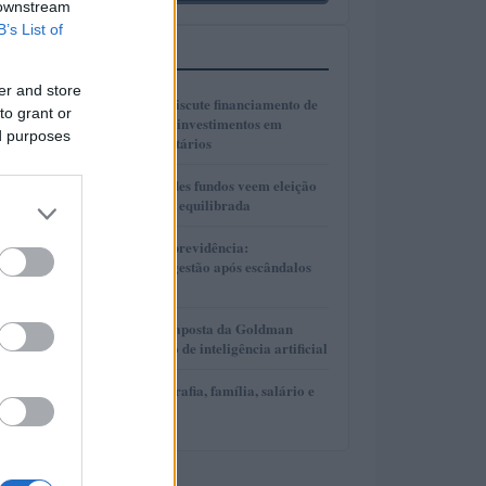
 downstream
B’s List of
MAIS LIDOS
er and store
1
Presidente Lula discute financiamento de
to grant or
planos de saúde e investimentos em
ed purposes
hospitais universitários
2
Gestores de grandes fundos veem eleição
presidencial mais equilibrada
3
Reformas no Rioprevidência:
Transparência e gestão após escândalos
financeiros
4
AlphaAI: A nova aposta da Goldman
Sachs no mercado de inteligência artificial
5
David Ortiz: biografia, família, salário e
bens