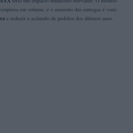
 MAX
teria um impacto financeiro relevante. O modelo
empresa em volume, e o aumento das entregas é visto
ixa
e reduzir o acúmulo de pedidos dos últimos anos.