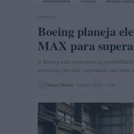
Investimentos
Finança
Moedas cripto
FINANÇA
Boeing planeja el
MAX para superar
A Boeing está explorando a possibilida
aeronaves por mês, superando sua meta a
Rafael Oliveira
·
5 junho 2026
· 3 min