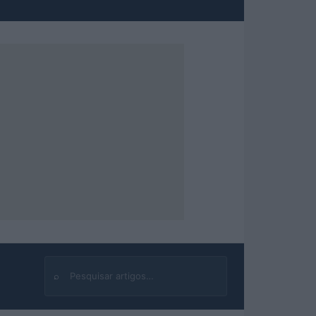
⌕
Buscar