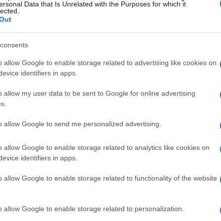
por mês
. Essa meta elevaria a produção para níveis
ersonal Data that Is Unrelated with the Purposes for which it
lected.
fornecedores
indo um esforço coordenado de todos os
.
Out
737 MAX
42 para 47 aeronaves por
a produção do
de
consents
ral de Aviação dos EUA (FAA)
CEO Kelly
. O
o allow Google to enable storage related to advertising like cookies on
ando para atingir essa nova meta nos próximos meses.
evice identifiers in apps.
o allow my user data to be sent to Google for online advertising
s.
to allow Google to send me personalized advertising.
o allow Google to enable storage related to analytics like cookies on
evice identifiers in apps.
o allow Google to enable storage related to functionality of the website
o allow Google to enable storage related to personalization.