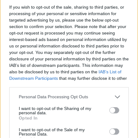
If you wish to opt-out of the sale, sharing to third parties, or
processing of your personal or sensitive information for
targeted advertising by us, please use the below opt-out
section to confirm your selection. Please note that after your
opt-out request is processed you may continue seeing
interest-based ads based on personal information utilized by
us or personal information disclosed to third parties prior to
your opt-out. You may separately opt-out of the further
disclosure of your personal information by third parties on the
IAB’s list of downstream participants. This information may
also be disclosed by us to third parties on the
IAB’s List of
Downstream Participants
that may further disclose it to other
Como as concessionárias de energia estão se adaptando aos
third parties.
impactos das mudanças climáticas
Please note that this website/app uses one or more Google
Personal Data Processing Opt Outs
Bruno Costa · 6 ago 2026
services and may gather and store information including but
not limited to your visit or usage behaviour. You may click to
I want to opt-out of the Sharing of my
personal data.
NEWS
grant or deny consent to Google and its third-party tags to
Opted In
use your data for below specified purposes in below Google
consent section.
I want to opt-out of the Sale of my
Personal Data.