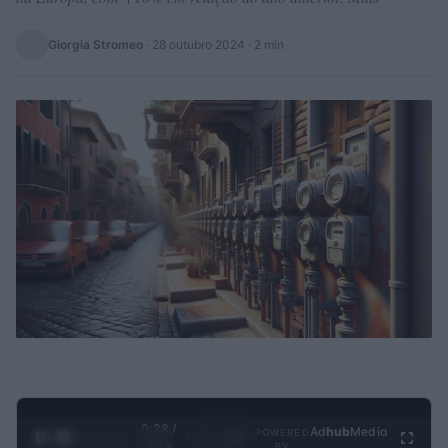
Giorgia Stromeo
·
28 outubro 2024
· 2 min
0:29 /
Ad
hub
Media
POWERED
1
/
4
3:19
BY