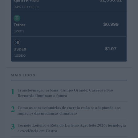
kpk ETH Yield
(KPK ETH YIELD)
$0.999
Tether
(USDT)
$1.07
USDEX
(USDEX)
MAIS LIDOS
1
Transformação urbana: Campo Grande, Cáceres e São
Bernardo iluminam o futuro
2
Como as concessionárias de energia estão se adaptando aos
impactos das mudanças climáticas
3
Torneio Leiteiro e Rota do Leite no Agroleite 2026: tecnologia
e excelência em Castro