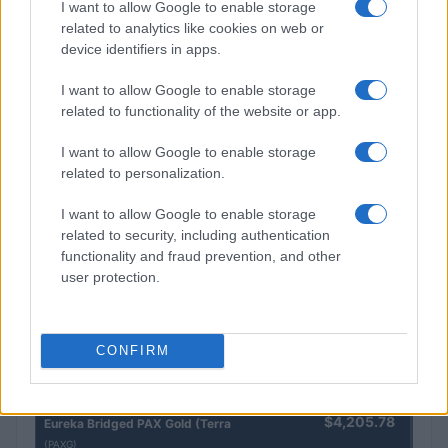
I want to allow Google to enable storage
related to analytics like cookies on web or
device identifiers in apps.
I want to allow Google to enable storage
Pesquisas eleitorais mostram Lula à frente de Flávio Bolsonaro
related to functionality of the website or app.
nas intenções de voto
I want to allow Google to enable storage
Bruno Costa · 5 ago 2026
related to personalization.
I want to allow Google to enable storage
related to security, including authentication
COTAÇÕES CRYPTO
functionality and fraud prevention, and other
user protection.
Nome
Preço
$83,270.00
Kinza Babylon Staked BTC
CONFIRM
(KBTC)
$4,205.78
Eureka Bridged PAX Gold (Terra
(PAXG)