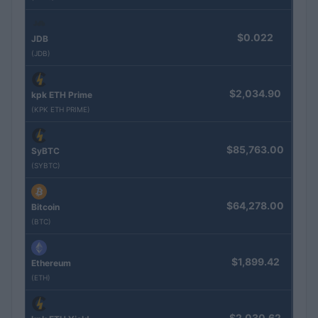
$0.022
JDB
(JDB)
$2,034.90
kpk ETH Prime
(KPK ETH PRIME)
$85,763.00
SyBTC
(SYBTC)
$64,278.00
Bitcoin
(BTC)
$1,899.42
Ethereum
(ETH)
$2,030.62