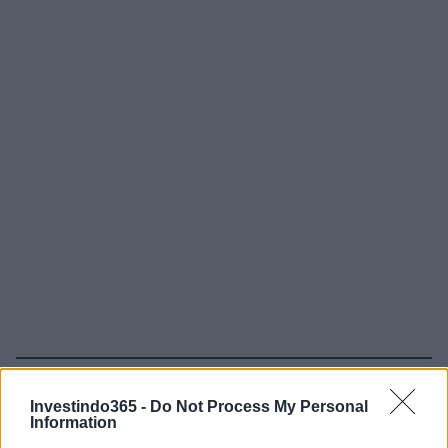
Continue lendo
Investindo365 -
Do Not Process My Personal
Information
NEWS