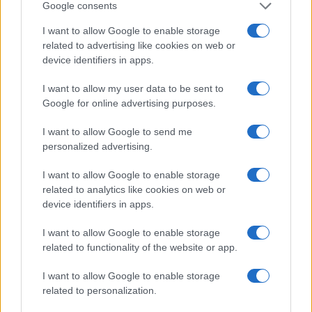
Google consents
I want to allow Google to enable storage
related to advertising like cookies on web or
device identifiers in apps.
I want to allow my user data to be sent to
Google for online advertising purposes.
Autoridades do Fed avaliam impacto dos investimentos
acelerados em inteligência artificial
I want to allow Google to send me
Beatriz Almeida · 7 ago 2026
personalized advertising.
I want to allow Google to enable storage
related to analytics like cookies on web or
COTAÇÕES CRYPTO
device identifiers in apps.
Nome
Preço
I want to allow Google to enable storage
related to functionality of the website or app.
$83,270.00
Kinza Babylon Staked BTC
I want to allow Google to enable storage
(KBTC)
related to personalization.