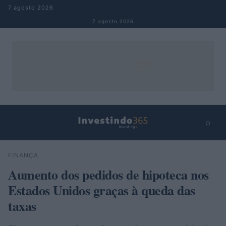
Pular para o conteúdo
7 agosto 2026
7 agosto 2026
⌕
×
⌕
FINANÇA
Buscar
Aumento dos pedidos de hipoteca nos
Estados Unidos graças à queda das
taxas