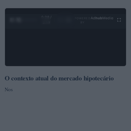
0:29 /
Ad
hub
Media
POWERED
1
/
4
3:19
BY
O contexto atual do mercado hipotecário
Nos