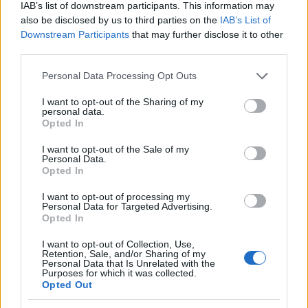
IAB’s list of downstream participants. This information may
also be disclosed by us to third parties on the
IAB’s List of
Downstream Participants
that may further disclose it to other
third parties.
Please note that this website/app uses one or more Google
Personal Data Processing Opt Outs
services and may gather and store information including but
not limited to your visit or usage behaviour. You may click to
I want to opt-out of the Sharing of my
personal data.
grant or deny consent to Google and its third-party tags to
Opted In
use your data for below specified purposes in below Google
consent section.
I want to opt-out of the Sale of my
Personal Data.
Retiradas da caderneta de poupança superam depósitos em R$
Opted In
7,152 bilhões
Beatriz Almeida · 7 ago 2026
I want to opt-out of processing my
Personal Data for Targeted Advertising.
Opted In
FINANÇA
I want to opt-out of Collection, Use,
Retention, Sale, and/or Sharing of my
Personal Data that Is Unrelated with the
Purposes for which it was collected.
Opted Out