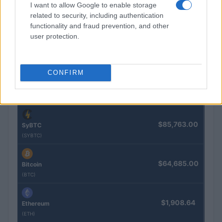
I want to allow Google to enable storage
$4,205.78
Eureka Bridged PAX Gold (Terra
related to security, including authentication
(PAXG)
functionality and fraud prevention, and other
user protection.
$0.022
JDB
(JDB)
CONFIRM
$2,034.90
kpk ETH Prime
(KPK ETH PRIME)
$85,763.00
SyBTC
(SYBTC)
$64,685.00
Bitcoin
(BTC)
$1,908.64
Ethereum
(ETH)