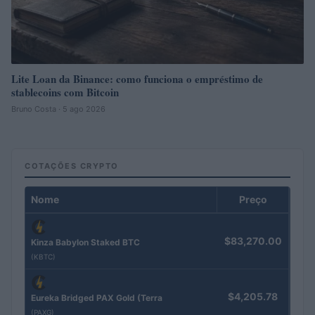
Lite Loan da Binance: como funciona o empréstimo de
stablecoins com Bitcoin
Bruno Costa · 5 ago 2026
COTAÇÕES CRYPTO
Nome
Preço
$83,270.00
Kinza Babylon Staked BTC
(KBTC)
$4,205.78
Eureka Bridged PAX Gold (Terra
(PAXG)