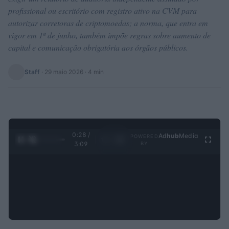
profissional ou escritório com registro ativo na CVM para
autorizar corretoras de criptomoedas; a norma, que entra em
vigor em 1º de junho, também impõe regras sobre aumento de
capital e comunicação obrigatória aos órgãos públicos.
Staff
·
29 maio 2026
· 4 min
0:29 /
Ad
hub
Media
POWERED
1
/
4
3:09
BY