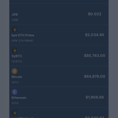
$0.022
JDB
(JDB)
$2,034.90
kpk ETH Prime
(KPK ETH PRIME)
$85,763.00
SyBTC
(SYBTC)
$64,876.00
Bitcoin
(BTC)
$1,908.66
Ethereum
(ETH)
$2,030.62