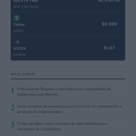
kpk ETH Yield
(KPK ETH YIELD)
$0.999
Tether
(USDT)
$1.07
USDEX
(USDEX)
MAIS LIDOS
1
Lite Loan da Binance: como funciona o empréstimo de
stablecoins com Bitcoin
2
Guia completo de segurança para carteiras de autocustódia e
proteção de criptomoedas
3
Como escolher e usar carteiras de autocustódia para
segurança de criptoativos