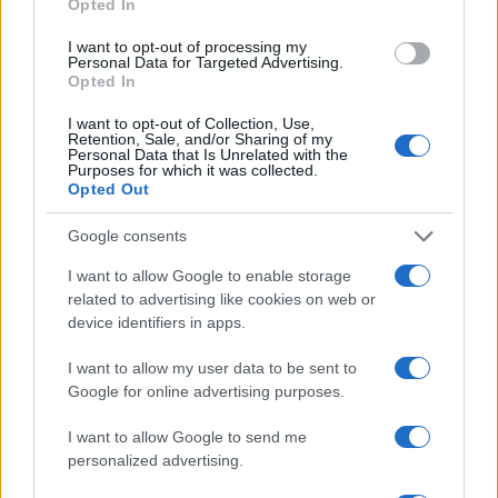
Opted In
I want to opt-out of processing my
Personal Data for Targeted Advertising.
Opted In
I want to opt-out of Collection, Use,
Retention, Sale, and/or Sharing of my
Personal Data that Is Unrelated with the
Purposes for which it was collected.
Opted Out
Google consents
I want to allow Google to enable storage
related to advertising like cookies on web or
Como escolher e usar carteiras de autocustódia para
device identifiers in apps.
segurança de criptoativos
Rafael Oliveira · 6 ago 2026
I want to allow my user data to be sent to
Google for online advertising purposes.
CRYPTO
I want to allow Google to send me
personalized advertising.