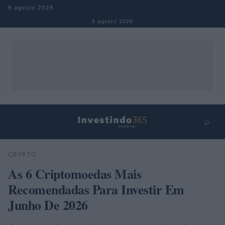
Pular para o conteúdo
8 agosto 2026
8 agosto 2026
⌕
×
⌕
CRYPTO
Buscar
As 6 Criptomoedas Mais
Recomendadas Para Investir Em
Junho De 2026