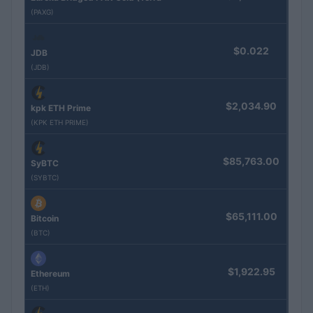
(PAXG)
$0.022
JDB
(JDB)
$2,034.90
kpk ETH Prime
(KPK ETH PRIME)
$85,763.00
SyBTC
(SYBTC)
$65,111.00
Bitcoin
(BTC)
$1,922.95
Ethereum
(ETH)