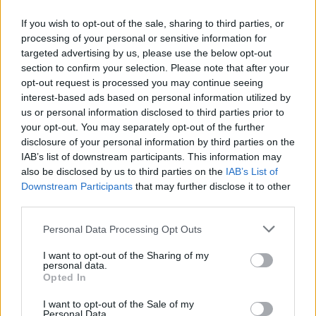
financeiras mais sofisticadas.
If you wish to opt-out of the sale, sharing to third parties, or
processing of your personal or sensitive information for
André Sprone, head de Ibero-América da MEXC, cita
targeted advertising by us, please use the below opt-out
section to confirm your selection. Please note that after your
como exemplo recente a BridgeTower, que anunciou em
opt-out request is processed you may continue seeing
abril a tokenização de mais de US$ 11 bilhões em ativos
interest-based ads based on personal information utilized by
usando a infraestrutura da Chainlink. Se o debate
us or personal information disclosed to third parties prior to
your opt-out. You may separately opt-out of the further
regulatório nos Estados Unidos avançar e as regras para
disclosure of your personal information by third parties on the
ativos digitais ficarem mais claras, o LINK tende a se
IAB’s list of downstream participants. This information may
beneficiar diretamente.
also be disclosed by us to third parties on the
IAB’s List of
Downstream Participants
that may further disclose it to other
third parties.
Please note that this website/app uses one or more Google
Personal Data Processing Opt Outs
AUTOR
Staff
services and may gather and store information including but
not limited to your visit or usage behaviour. You may click to
I want to opt-out of the Sharing of my
personal data.
grant or deny consent to Google and its third-party tags to
Opted In
use your data for below specified purposes in below Google
consent section.
I want to opt-out of the Sale of my
Personal Data.