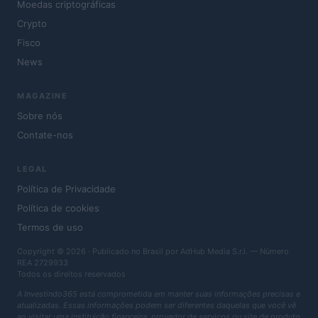
Moedas criptográficas
Crypto
Fisco
News
MAGAZINE
Sobre nós
Contate-nos
LEGAL
Política de Privacidade
Política de cookies
Termos de uso
Copyright © 2026 · Publicado no Brasil por AdHub Media S.r.l. — Número
REA 2729933
Todos os direitos reservados
A Investindo365 está comprometida em manter suas informações precisas e
atualizadas. Essas informações podem ser diferentes daquelas que você vê
ao visitar uma instituição financeira, provedor de serviços ou site de produto