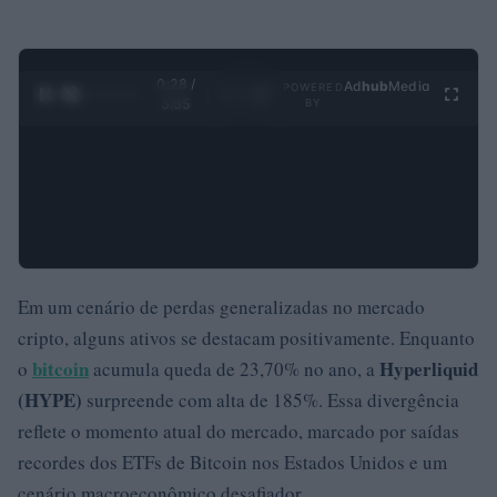
0:29 /
Ad
hub
Media
POWERED
1
/
4
3:55
BY
Em um cenário de perdas generalizadas no mercado
cripto, alguns ativos se destacam positivamente. Enquanto
bitcoin
Hyperliquid
o
acumula queda de 23,70% no ano, a
(HYPE)
surpreende com alta de 185%. Essa divergência
reflete o momento atual do mercado, marcado por saídas
recordes dos ETFs de Bitcoin nos Estados Unidos e um
cenário macroeconômico desafiador.