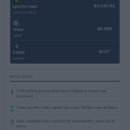
$2,030.62
kpk ETH Yield
(KPK ETH YIELD)
$0.999
Tether
(USDT)
$1.07
USDEX
(USDEX)
MAIS LIDOS
1
Cold wallets: passo a passo para configurar e usar com
segurança
2
Como escolher redes, ajustar gas e usar bridges com eficiência
3
Guia completo sobre carteiras de autocustódia e proteção de
ativos