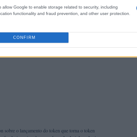
oficiais e, como um investidor informado, esteja ciente das
o allow Google to enable storage related to security, including
 investimento em criptografia.
cation functionality and fraud prevention, and other user protection.
CONFIRM
a
: Sem dados
n sobre o lançamento do token que torna o token