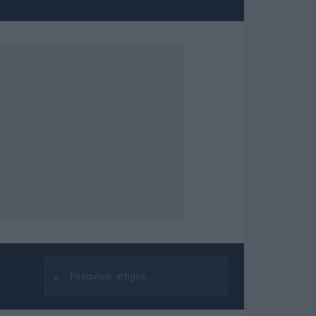
⌕
Buscar