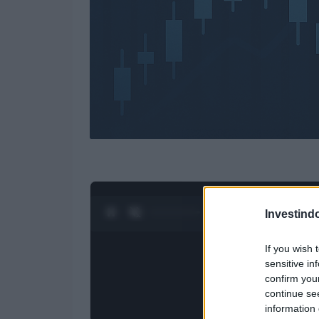
0:28 / 3:55
1
/
4
Investind
If you wish 
sensitive in
confirm you
continue se
information 