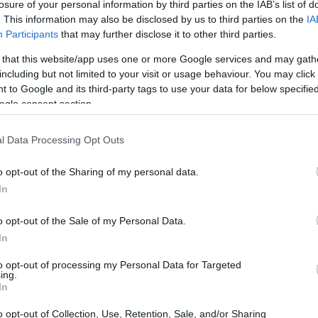
losure of your personal information by third parties on the IAB’s list of
. This information may also be disclosed by us to third parties on the
IA
a Amazon ou de outros funcionários da empresa
Participants
that may further disclose it to other third parties.
o um lançamento oficial. As discussões e debates
 that this website/app uses one or more Google services and may gath
 dos Estados Unidos, a Amazon, ainda estão em
including but not limited to your visit or usage behaviour. You may click 
 to Google and its third-party tags to use your data for below specifi
ogle consent section.
l Data Processing Opt Outs
o opt-out of the Sharing of my personal data.
In
o opt-out of the Sale of my Personal Data.
In
to opt-out of processing my Personal Data for Targeted
ing.
In
o opt-out of Collection, Use, Retention, Sale, and/or Sharing