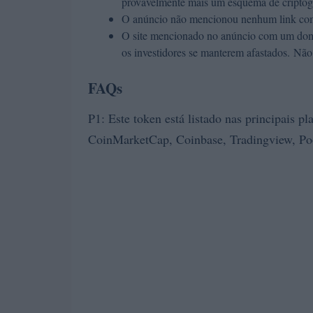
provavelmente mais um esquema de criptogr
O anúncio não mencionou nenhum link com
O site mencionado no anúncio com um domín
os investidores se manterem afastados. Não 
FAQs
P1: Este token está listado nas principais p
CoinMarketCap, Coinbase, Tradingview, Poo