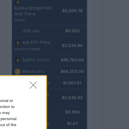
Eureka Bridged PAX
$4,205.78
Gold (Terra
(PAXG)
JDB
$0.022
(JDB)
kpk ETH Prime
$2,034.90
(KPK ETH PRIME)
SyBTC
$85,763.00
(SYBTC)
Bitcoin
$64,253.00
(BTC)
Ethereum
$1,901.51
(ETH)
kpk ETH Yield
$2,030.62
sonal or
(KPK ETH YIELD)
ection to
Tether
$0.999
ou may
(USDT)
 personal
USDEX
$1.07
(USDEX)
out of the