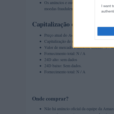
Os anúncios e outros anúncios parecem não 
I want t
moedas fraudulentas antes de fazer qualquer
authenti
Capitalização de Mercado
Preço atual do
Amazon Token Pré
–
vend
Capitalização de mercado: sem dados
Valor de mercado totalmente diluído: N / A
Fornecimento total: N / A
24D alto: sem dados
24D baixo: Sem dados.
Fornecimento total: N / A
Onde comprar?
Não há anúncio oficial da equipe da Amazo