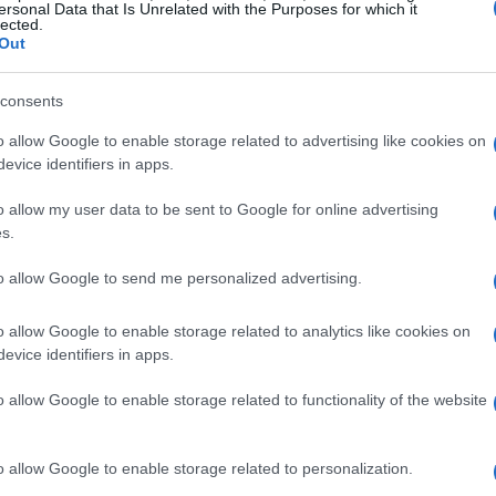
ersonal Data that Is Unrelated with the Purposes for which it
lected.
Out
consents
 amazon, ninguém pode confirmar a credibilidade de
o allow Google to enable storage related to advertising like cookies on
riptografia, como token de jogos de lula, não tinham
evice identifiers in apps.
res reais de jogos de lula. Esses tokens são feitos
o allow my user data to be sent to Google for online advertising
mento sobre criptomoedas.
s.
to allow Google to send me personalized advertising.
on
o allow Google to enable storage related to analytics like cookies on
ado ao token da Amazon foi publicado em uma página do
evice identifiers in apps.
i uma postagem patrocinada visando um público
o e verificado e está pronto para a pré-venda.
o allow Google to enable storage related to functionality of the website
, Jeff Bezos, e um logotipo do token amazon que foi feito
mazon.
o allow Google to enable storage related to personalization.
 não está acessível no momento.