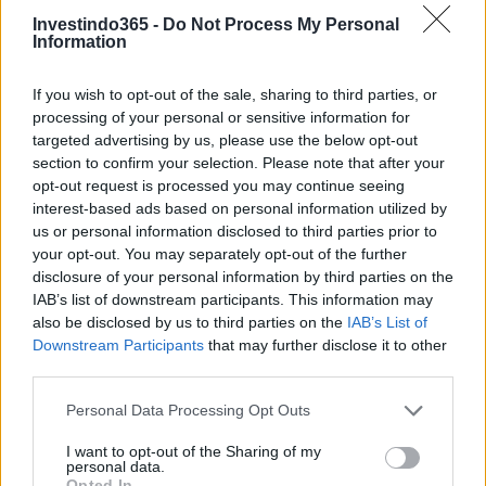
Bruno Costa · 6 ago 2026
Investindo365 -
Do Not Process My Personal
Information
NEWS
If you wish to opt-out of the sale, sharing to third parties, or
processing of your personal or sensitive information for
targeted advertising by us, please use the below opt-out
section to confirm your selection. Please note that after your
opt-out request is processed you may continue seeing
interest-based ads based on personal information utilized by
us or personal information disclosed to third parties prior to
your opt-out. You may separately opt-out of the further
disclosure of your personal information by third parties on the
IAB’s list of downstream participants. This information may
also be disclosed by us to third parties on the
IAB’s List of
Downstream Participants
that may further disclose it to other
Confira os números sorteados no concurso 3754 da Lotofácil
third parties.
em São Paulo
Please note that this website/app uses one or more Google
Beatriz Almeida · 6 ago 2026
Personal Data Processing Opt Outs
services and may gather and store information including but
not limited to your visit or usage behaviour. You may click to
I want to opt-out of the Sharing of my
NEWS
personal data.
grant or deny consent to Google and its third-party tags to
Opted In