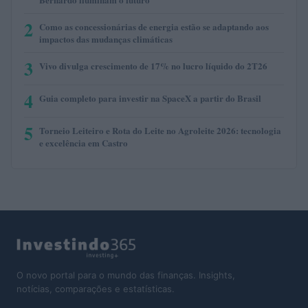
2
Como as concessionárias de energia estão se adaptando aos
impactos das mudanças climáticas
3
Vivo divulga crescimento de 17% no lucro líquido do 2T26
4
Guia completo para investir na SpaceX a partir do Brasil
5
Torneio Leiteiro e Rota do Leite no Agroleite 2026: tecnologia
e excelência em Castro
O novo portal para o mundo das finanças. Insights,
notícias, comparações e estatísticas.