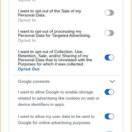
use your data for below specified purposes in below Google
consent section.
I want to opt-out of the Sale of my
Personal Data.
Opted In
I want to opt-out of processing my
Personal Data for Targeted Advertising.
Opted In
I want to opt-out of Collection, Use,
Retention, Sale, and/or Sharing of my
Personal Data that Is Unrelated with the
Purposes for which it was collected.
Opted Out
Pesquisas eleitorais mostram Lula à frente de Flávio Bolsonaro
nas intenções de voto
Google consents
Bruno Costa · 5 ago 2026
I want to allow Google to enable storage
related to advertising like cookies on web or
device identifiers in apps.
COTAÇÕES CRYPTO
I want to allow my user data to be sent to
Google for online advertising purposes.
Nome
Preço