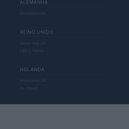
ALEMANHA
Investieren24
REINO UNIDO
News Hub UK
Lgbtq News
HOLANDA
Investeren 24
NL Newz