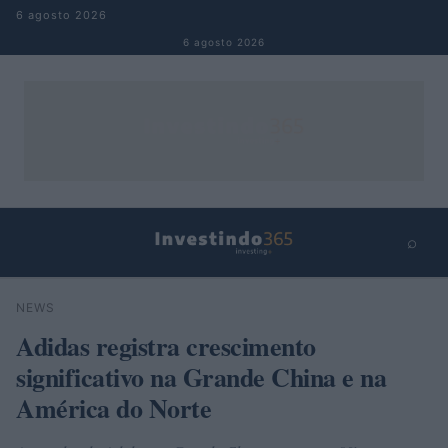
Pular para o conteúdo
6 agosto 2026
6 agosto 2026
⌕
×
⌕
NEWS
Buscar
Adidas registra crescimento
significativo na Grande China e na
América do Norte