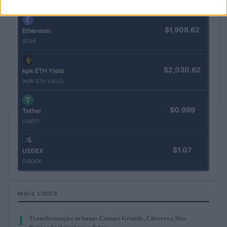
(BTC)
$1,908.62
Ethereum
(ETH)
$2,030.62
kpk ETH Yield
(KPK ETH YIELD)
$0.999
Tether
(USDT)
$1.07
USDEX
(USDEX)
MAIS LIDOS
1
Transformação urbana: Campo Grande, Cáceres e São
Bernardo iluminam o futuro