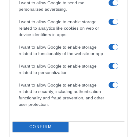
I want to allow Google to send me
personalized advertising.
$83,270.00
Kinza Babylon Staked BTC
(KBTC)
I want to allow Google to enable storage
related to analytics like cookies on web or
$4,205.78
device identifiers in apps.
Eureka Bridged PAX Gold (Terra
(PAXG)
I want to allow Google to enable storage
related to functionality of the website or app.
$0.022
JDB
(JDB)
I want to allow Google to enable storage
related to personalization.
$2,034.90
kpk ETH Prime
I want to allow Google to enable storage
(KPK ETH PRIME)
related to security, including authentication
functionality and fraud prevention, and other
user protection.
$85,763.00
SyBTC
(SYBTC)
CONFIRM
$64,439.00
Bitcoin