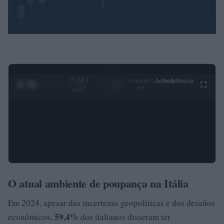
0:29 /
Ad
hub
Media
POWERED
1
/
4
4:27
BY
O atual ambiente de poupança na Itália
Em 2024, apesar das incertezas geopolíticas e dos desafios
59,4%
econômicos,
dos italianos disseram ter