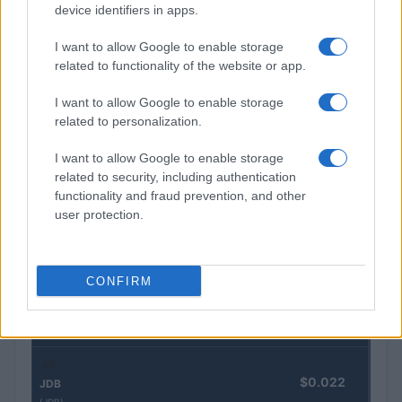
device identifiers in apps.
Gávea Investimentos fecha multimercados e transfere R$ 2
I want to allow Google to enable storage
bilhões para Bradesco Asset
related to functionality of the website or app.
Rafael Oliveira · 5 ago 2026
I want to allow Google to enable storage
related to personalization.
COTAÇÕES CRYPTO
I want to allow Google to enable storage
related to security, including authentication
Nome
Preço
functionality and fraud prevention, and other
user protection.
$83,270.00
Kinza Babylon Staked BTC
(KBTC)
CONFIRM
$4,205.78
Eureka Bridged PAX Gold (Terra
(PAXG)
$0.022
JDB