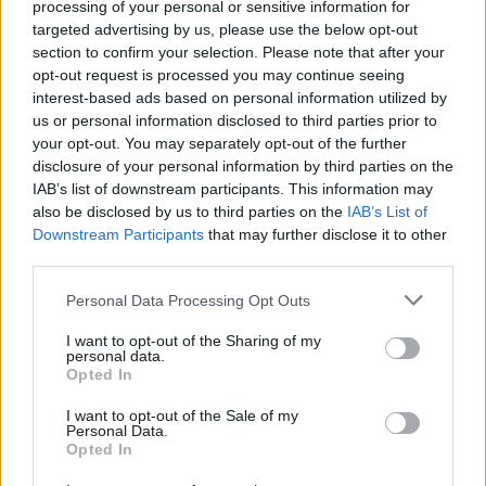
processing of your personal or sensitive information for
targeted advertising by us, please use the below opt-out
section to confirm your selection. Please note that after your
opt-out request is processed you may continue seeing
interest-based ads based on personal information utilized by
us or personal information disclosed to third parties prior to
your opt-out. You may separately opt-out of the further
disclosure of your personal information by third parties on the
IAB’s list of downstream participants. This information may
also be disclosed by us to third parties on the
IAB’s List of
Ouro e dólar sob pressão: como os mercados estão
Downstream Participants
that may further disclose it to other
respondendo às últimas notícias
third parties.
Beatriz Almeida · 6 ago 2026
Please note that this website/app uses one or more Google
Personal Data Processing Opt Outs
FINANÇA
services and may gather and store information including but
not limited to your visit or usage behaviour. You may click to
I want to opt-out of the Sharing of my
personal data.
grant or deny consent to Google and its third-party tags to
Opted In
use your data for below specified purposes in below Google
consent section.
I want to opt-out of the Sale of my
Personal Data.
Opted In