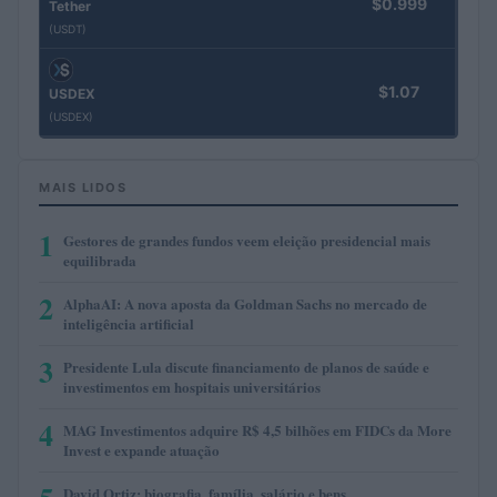
$0.999
Tether
(USDT)
$1.07
USDEX
(USDEX)
MAIS LIDOS
1
Gestores de grandes fundos veem eleição presidencial mais
equilibrada
2
AlphaAI: A nova aposta da Goldman Sachs no mercado de
inteligência artificial
3
Presidente Lula discute financiamento de planos de saúde e
investimentos em hospitais universitários
4
MAG Investimentos adquire R$ 4,5 bilhões em FIDCs da More
Invest e expande atuação
David Ortiz: biografia, família, salário e bens