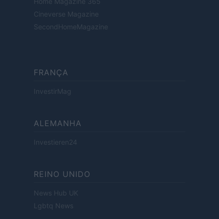
Home Magazine 365
Cineverse Magazine
SecondHomeMagazine
FRANÇA
InvestirMag
ALEMANHA
Investieren24
REINO UNIDO
News Hub UK
Lgbtq News