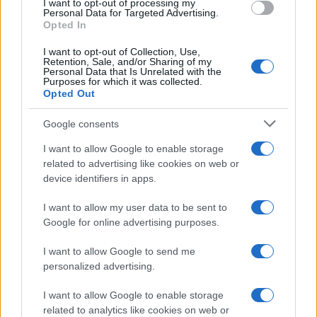
I want to opt-out of processing my
Personal Data for Targeted Advertising.
Opted In
I want to opt-out of Collection, Use,
Retention, Sale, and/or Sharing of my
Personal Data that Is Unrelated with the
Purposes for which it was collected.
Presidente Lula propõe política fiscal séria para reduzir juros e
Opted Out
critica limitações orçamentárias
Rafael Oliveira · 6 ago 2026
Google consents
FINANÇA
I want to allow Google to enable storage
related to advertising like cookies on web or
device identifiers in apps.
I want to allow my user data to be sent to
Google for online advertising purposes.
I want to allow Google to send me
personalized advertising.
I want to allow Google to enable storage
related to analytics like cookies on web or