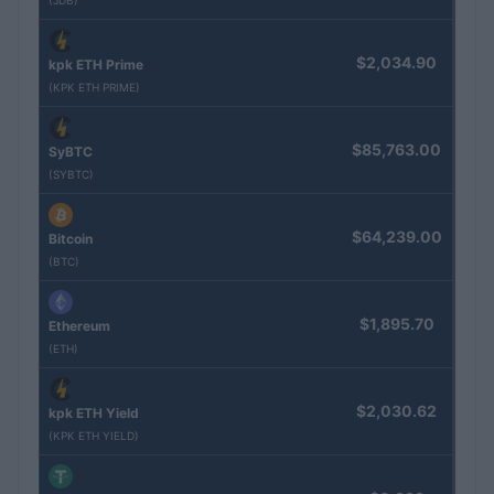
(JDB)
$2,034.90
kpk ETH Prime
(KPK ETH PRIME)
$85,763.00
SyBTC
(SYBTC)
$64,239.00
Bitcoin
(BTC)
$1,895.70
Ethereum
(ETH)
$2,030.62
kpk ETH Yield
(KPK ETH YIELD)