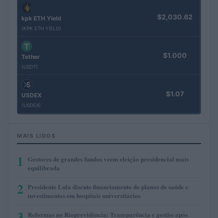
$2,030.62
kpk ETH Yield
(KPK ETH YIELD)
$1.000
Tether
(USDT)
$1.07
USDEX
(USDEX)
MAIS LIDOS
1
Gestores de grandes fundos veem eleição presidencial mais
equilibrada
2
Presidente Lula discute financiamento de planos de saúde e
investimentos em hospitais universitários
3
Reformas no Rioprevidência: Transparência e gestão após