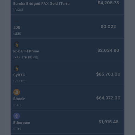
$4,205.78
Eureka Bridged PAX Gold (Terra
(PAXG)
$0.022
JDB
(JDB)
$2,034.90
kpk ETH Prime
(KPK ETH PRIME)
$85,763.00
SyBTC
(SYBTC)
$64,972.00
Bitcoin
(BTC)
$1,915.48
Ethereum
(ETH)