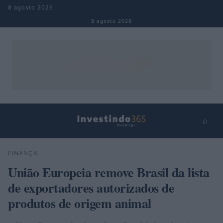
Pular para o conteúdo
8 agosto 2026
8 agosto 2026
⌕
×
⌕
FINANÇA
Buscar
União Europeia remove Brasil da lista
de exportadores autorizados de
produtos de origem animal