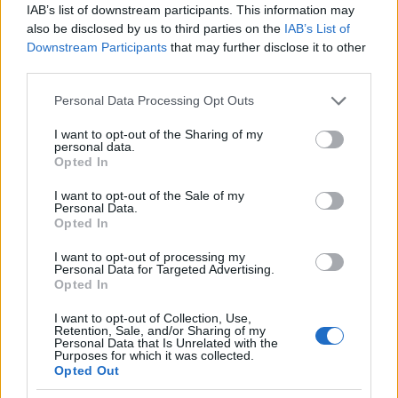
IAB’s list of downstream participants. This information may
also be disclosed by us to third parties on the
IAB’s List of
FINANÇA
Downstream Participants
that may further disclose it to other
third parties.
Please note that this website/app uses one or more Google
Personal Data Processing Opt Outs
services and may gather and store information including but
not limited to your visit or usage behaviour. You may click to
I want to opt-out of the Sharing of my
personal data.
grant or deny consent to Google and its third-party tags to
Opted In
use your data for below specified purposes in below Google
consent section.
I want to opt-out of the Sale of my
Personal Data.
Opted In
I want to opt-out of processing my
Personal Data for Targeted Advertising.
Rafael Sachete assume nova posição no Assaí: o que isso
Opted In
significa para a empresa
Bruno Costa · 8 ago 2026
I want to opt-out of Collection, Use,
Retention, Sale, and/or Sharing of my
Personal Data that Is Unrelated with the
Purposes for which it was collected.
FINANÇA
Opted Out